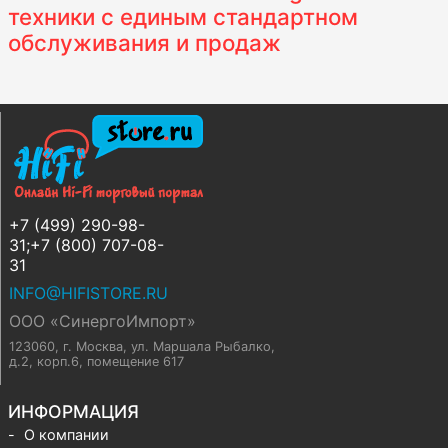
техники с единым стандартном
обслуживания и продаж
+7 (499) 290-98-
31;+7 (800) 707-08-
31
INFO@HIFISTORE.RU
ООО «СинергоИмпорт»
123060, г. Москва
,
ул. Маршала Рыбалко,
д.2, корп.6, помещение 617
ИНФОРМАЦИЯ
О компании