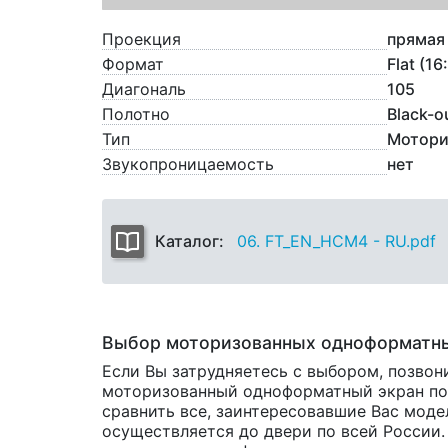
Проекция
прямая
Формат
Flat (16
Диагональ
105
Полотно
Black-o
Тип
Мотори
Звукопроницаемость
нет
Каталог:
06. FT_EN_HCM4 - RU.pdf
Выбор моторизованных одноформатны
Если Вы затрудняетесь с выбором, позвон
моторизованный одноформатный экран по х
сравнить все, заинтересовавшие Вас мод
осуществляется до двери по всей России.