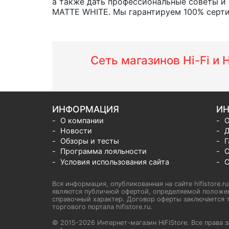
а также дать профессиональные советы и
MATTE WHITE. Мы гарантируем 100% сертиф
Сеть магазинов Hi-Fi и
ИНФОРМАЦИЯ
ИН
О компании
О
Новости
Д
Обзоры и тесты
Г
Программа лояльности
С
Условия использования сайта
С
Вся информация, опубликованная на сайте hifistore.r
являются публичной офертой, определяемой положен
справочный характер. Договор оферты заключается т
торгового портала hifistore.ru.
© 2015-2026 Интернет-магазин HiFiStore. Все прав