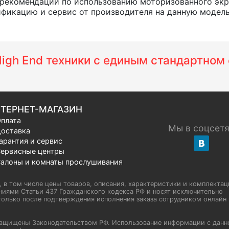
 рекомендации по использованию моторизованного экр
икацию и сервис от производителя на данную модель и 
 High End техники с единым стандартно
ТЕРНЕТ-МАГАЗИН
плата
Мы в соцсет
оставка
арантия и сервис
ервисные центры
алоны и комнаты прослушивания
u, в том числе цены товаров, описания, характеристики и комплектац
иями Статьи 437 Гражданского кодекса РФ и носят исключительно
олько после подтверждения исполнения заказа сотрудником онлайн H
а защищены Законодательством РФ. Использование информации с данн