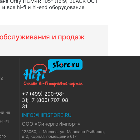
ана Oray HCM4R 105" (16:9) BLACK-OUT
все hi-fi и hi-end оборудование.
м обслуживания и продаж
ях
+7 (499) 290-98-
31;+7 (800) 707-08-
31
ии не
INFO@HIFISTORE.RU
i-Fi
ООО «СинергоИмпорт»
123060, г. Москва
,
ул. Маршала Рыбалко,
ого
д.2, корп.6, помещение 617