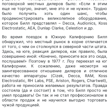
поговоркой местных дилеров было: «Если я этим
еще не торгую, значит, мне это и не нужно». Трудно
было получить хоть один шанс, чтобы
продемонстрировать великолепное оборудование,
которое Билл представлял – Decca, Audionics, Koss
Electrostatic, AEA, Dunlap Clarke, Celestion и др.
Во время поездок в Южную Калифорнию Билл
обнаружил, что местный рынок в корне отличается
от того, с чем он столкнулся в северной части штата.
Здесь, на юге, реакция дилеров, как правило, была
совершенно иной: «Конечно, приносите все это сюда,
послушаем!» Поэтому в 1977 г. Лоу переехал на юг
Калифорнии. К сожалению, даже несмотря на
заинтересованное отношение дилеров и отличное
качество аппаратуры (Cizek, Decca, RAM, Koss
Electrostatic, RH Labs, PSE, Ariston, Rogers, Chartwell),
работа не приносила желаемых результатов. Правда
состояла (да и состоит) в том, что Билл просто не
умел продавать! Он так и не стал профессионалом в
области продаж и не научился выгодно торговать
чужой продукцией.