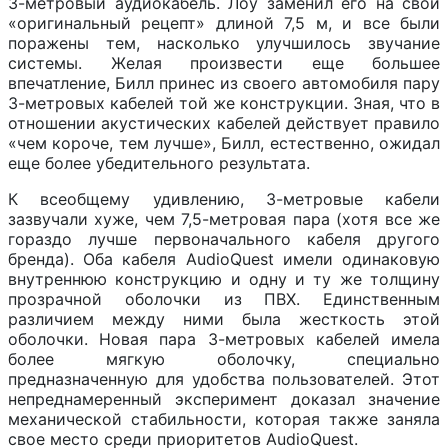
3-метровый аудиокабель. Лоу заменил его на свой
«оригинальный рецепт» длиной 7,5 м, и все были
поражены тем, насколько улучшилось звучание
системы. Желая произвести еще большее
впечатление, Билл принес из своего автомобиля пару
3-метровых кабелей той же конструкции. Зная, что в
отношении акустических кабелей действует правило
«чем короче, тем лучше», Билл, естественно, ожидал
еще более убедительного результата.
К всеобщему удивлению, 3-метровые кабели
зазвучали хуже, чем 7,5-метровая пара (хотя все же
гораздо лучше первоначального кабеля другого
бренда). Оба кабеля AudioQuest имели одинаковую
внутреннюю конструкцию и одну и ту же толщину
прозрачной оболочки из ПВХ. Единственным
различием между ними была жесткость этой
оболочки. Новая пара 3-метровых кабелей имела
более мягкую оболочку, специально
предназначенную для удобства пользователей. Этот
непреднамеренный эксперимент доказал значение
механической стабильности, которая также заняла
свое место среди приоритетов AudioQuest.