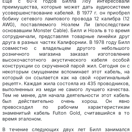
Еще с 60-х годов Билла Лоу интересовали
преимущества, которые может дать аудиосистеме
усовершенствование кабелей. В 1977 г. он приобрел
бобину сетевого лампового провода 12 калибра (12
AWG), поставляемого Ноэлем Ли (впоследствии
основавшим Monster Cable). Билл и Ноэль в то время
сотрудничали, представляя товарные линейки друг
друга в разных частях Калифорнии. В 1978 году Билл
совместно с владельцем другого небольшого
розничного магазина заказал изготовление
высокочастотного акустического кабеля особой
конструкции со скрученной парой жил. Сегодня он с
некоторым смущением вспоминает этот кабель, на
который он ссылается как на свой «оригинальный
рецепт». Каждая жила состояла из 435 проводников,
выполненных из меди не самого лучшего качества.
Тем не менее, для начала деятельности этот кабель
был действительно очень хорош. Он явно
превосходил по рабочим характеристикам
знаменитый кабель Fulton Gold, считавшийся в то
время эталоном.
В течение следующих двух лет Билл занимался