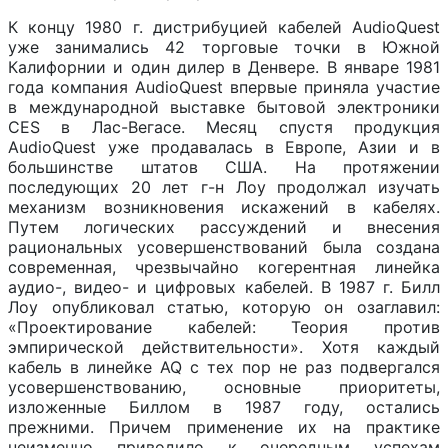
К концу 1980 г. дистрибуцией кабелей AudioQuest
уже занимались 42 торговые точки в Южной
Калифорнии и один дилер в Денвере. В январе 1981
года компания AudioQuest впервые приняла участие
в международной выставке бытовой электроники
CES в Лас-Вегасе. Месяц спустя продукция
AudioQuest уже продавалась в Европе, Азии и в
большинстве штатов США. На протяжении
последующих 20 лет г-н Лоу продолжал изучать
механизм возникновения искажений в кабелях.
Путем логических рассуждений и внесения
рациональных усовершенствований была создана
современная, чрезвычайно когерентная линейка
аудио-, видео- и цифровых кабелей. В 1987 г. Билл
Лоу опубликовал статью, которую он озаглавил:
«Проектирование кабелей: Теория против
эмпирической действительности». Хотя каждый
кабель в линейке AQ с тех пор не раз подвергался
усовершенствованию, основные приоритеты,
изложенные Биллом в 1987 году, остались
прежними. Причем применение их на практике
неизменно приводило к очередным успехам