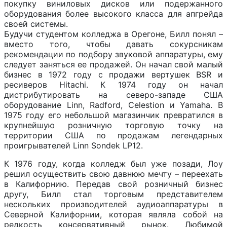
покупку виниловых дисков или подержанного
оборудования более высокого класса для апгрейда
своей системы.
Будучи студентом колледжа в Орегоне, Билл понял –
вместо того, чтобы давать сокурсникам
рекомендации по подбору звуковой аппаратуры, ему
следует заняться ее продажей. Он начал свой малый
бизнес в 1972 году с продажи вертушек BSR и
ресиверов Hitachi. К 1974 году он начал
дистрибутировать на северо-западе США
оборудование Linn, Radford, Celestion и Yamaha. В
1975 году его небольшой магазинчик превратился в
крупнейшую розничную торговую точку на
территории США по продажам легендарных
проигрывателей Linn Sondek LP12.
К 1976 году, когда колледж был уже позади, Лоу
решил осуществить свою давнюю мечту – переехать
в Калифорнию. Передав свой розничный бизнес
другу, Билл стал торговым представителем
нескольких производителей аудиоаппаратуры в
Северной Калифорнии, которая являла собой на
редкость консервативный рынок. Любимой