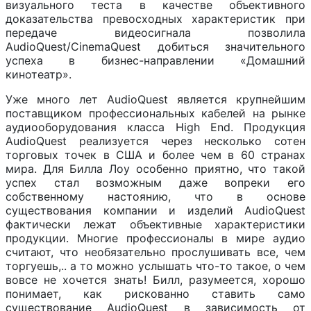
визуального теста в качестве объективного
доказательства превосходных характеристик при
передаче видеосигнала позволила
AudioQuest/CinemaQuest добиться значительного
успеха в бизнес-направлении «Домашний
кинотеатр».
Уже много лет AudioQuest является крупнейшим
поставщиком профессиональных кабелей на рынке
аудиооборудования класса High End. Продукция
AudioQuest реализуется через несколько сотен
торговых точек в США и более чем в 60 странах
мира. Для Билла Лоу особенно приятно, что такой
успех стал возможным даже вопреки его
собственному настоянию, что в основе
существования компании и изделий AudioQuest
фактически лежат объективные характеристики
продукции. Многие профессионалы в мире аудио
считают, что необязательно прослушивать все, чем
торгуешь,.. а то можно услышать что-то такое, о чем
вовсе не хочется знать! Билл, разумеется, хорошо
понимает, как рискованно ставить само
существование AudioQuest в зависимость от