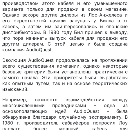
производством этого кабеля и его уменьшенного
варианта только для продажи в своем магазине.
Однако вскоре другие дилеры из Лос-Анжелеса и
его окрестностей начали закупать у Билла этот
кабель, а затем им заинтересовались и японские
дистрибьюторы. В 1980 году Бил пришел к выводу,
что пора начинать выпуск кабеля для продажи его
другим дилерам. С этой целью и была создана
компания AudioQuest.
Эволюция AudioQuest продолжалась на протяжении
всего существования компании, однако некоторые
базовые критерии были установлены практически с
самого начала. Эти приоритеты были выработаны
как опытным путем, так и на основе теоретических
изысканий.
Например, важность взаимодействия между
многочисленными проводниками – одна из
основополагающих идей AudioQuest – была
обнаружена благодаря случайному эксперименту. В
1980 г. производитель сабвуферов попросил Лоу
сделать более мощный кабель для