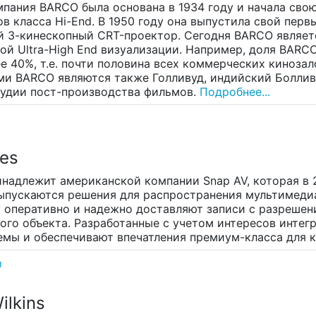
пания BARCO была основана в 1934 году и начала свою
 класса Hi-End. В 1950 году она выпустила свой перв
й 3-кинескопный CRT-проектор. Сегодня BARCO являе
й Ultra-High End визуализации. Например, доля BARCO
е 40%, т.е. почти половина всех коммерческих киноза
ми BARCO являются также Голливуд, индийский Боллив
тудии пост-производства фильмов.
Подробнее...
les
инадлежит американской компании Snap AV, которая в 2
ыпускаются решения для распространения мультимедиа
y оперативно и надежно доставляют записи с разреше
го объекта. Разработанные с учетом интересов интегр
емы и обеспечивают впечатления премиум-класса для к
и
ilkins