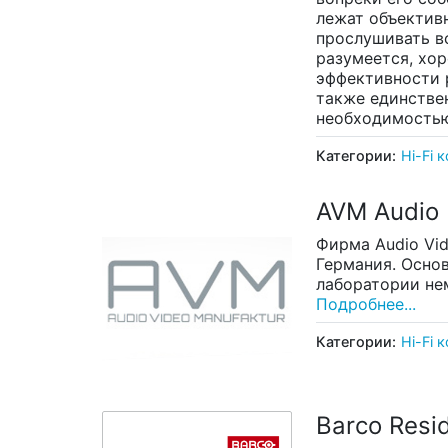
лежат объектив
прослушивать вс
разумеется, хор
эффективности р
также единстве
необходимостью
Категории:
Hi-Fi 
AVM Audio
Фирма Audio Vide
Германия. Осно
лаборатории нем
Подробнее...
Категории:
Hi-Fi 
Barco Resid