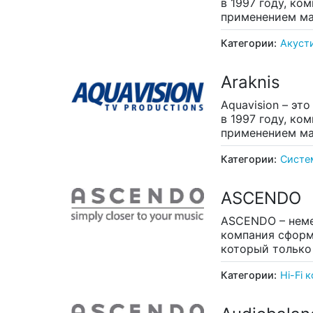
в 1997 году, к
применением ма
Категории:
Акуст
Araknis
Aquavision – э
в 1997 году, к
применением ма
Категории:
Систе
ASCENDO
ASCENDO – неме
компания сформ
который только
Категории:
Hi-Fi 