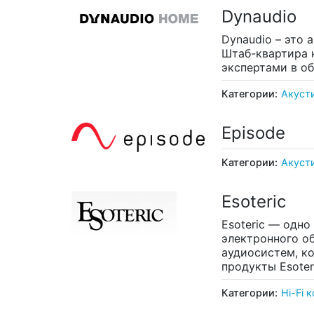
Dynaudio
Dynaudio – это 
Штаб-квартира 
экспертами в об
Категории:
Акуст
Episode
Категории:
Акуст
Esoteric
Esoteric — одн
электронного о
аудиосистем, к
продукты Esote
Категории:
Hi-Fi 