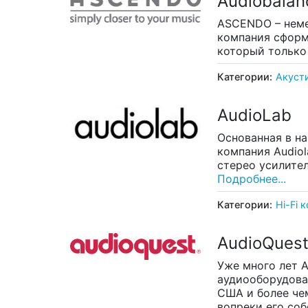
Audiobalan
ASCENDO – неме
компания сформ
который только
Категории:
Акуст
AudioLab
Основанная в на
компания Audio
стерео усилите
Подробнее...
Категории:
Hi-Fi 
AudioQues
Уже много лет 
аудиооборудован
США и более чем
вопреки его со