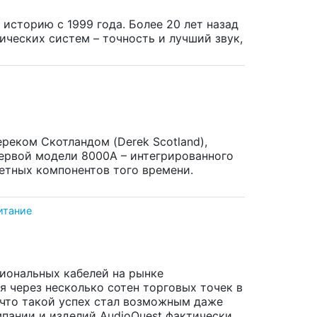
историю с 1999 года. Более 20 лет назад
ческих систем – точность и лучший звук,
ереком Скотландом (Derek Scotland),
ервой модели 8000A – интегрированного
етных компонентов того времени.
итание
иональных кабелей на рынке
я через несколько сотен торговых точек в
 что такой успех стал возможным даже
мпании и изделий AudioQuest фактически