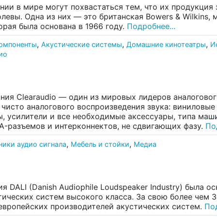
ии в мире могут похвастаться тем, что их продукция 
левы. Одна из них — это британская Bowers & Wilkins, 
торая была основана в 1966 году.
Подробнее...
,
,
,
компоненты
Акустические системы
Домашние кинотеатры
И
ио
ния Clearaudio — один из мировых лидеров аналоговог
 чисто аналогового воспроизведения звука: виниловые
, усилители и все необходимые аксессуары, типа маш
A-разъемов и интерконнектов, не сдвигающих фазу.
По
,
,
ники аудио сигнала
Мебель и стойки
Медиа
я DALI (Danish Audiophile Loudspeaker Industry) была о
тических систем высокого класса. За свою более чем 
европейских производителей акустических систем.
Под