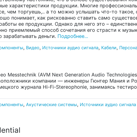
ные характеристики продукции. Многие профессионалы 
е, чем торгуешь,.. а то можно услышать что-то такое, о
ошо понимает, как рискованно ставить само существов
аботы ее продукции. Однако для него это – единствен
нно приемлемый способ сочетания его страсти к музык
 зарабатывать деньги.
Подробнее...
,
,
,
,
компоненты
Видео
Источники аудио сигнала
Кабели
Персона
o Messtechnik (AVM Next Generation Audio Technologies)
воположники компании — инженеры Гюнтер Мания и Ро
ецкого журнала Hi-Fi-Stereophonie, занимаясь тестир
,
,
компоненты
Акустические системы
Источники аудио сигнала
ential