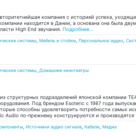
авторитетнейшая компания с историей успеха, уходяще
компании находится в Дании, а основана она была дв
ласти High End звучания.
Подробнее...
,
,
,
ические системы
Мебель и стойки
Персональное аудио
Сис
,
ические системы
Домашние кинотеатры
о из структурных подразделений японской компании T
борудования. Под брендом Esoteric с 1987 года выпус
оторые способны удовлетворить потребности самых ис
ric Audio по-прежнему конструируются и производятся
,
,
,
компоненты
Источники аудио сигнала
Кабели
Медиа