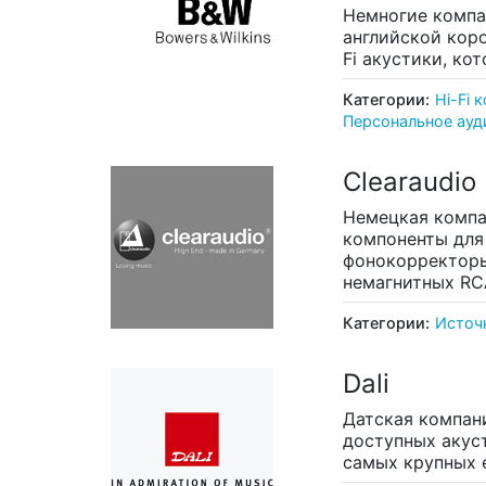
Немногие компан
английской коро
Fi акустики, ко
Категории:
Hi-Fi 
Персональное ауд
Clearaudio
Немецкая компа
компоненты для
фонокорректоры
немагнитных RC
Категории:
Источ
Dali
Датская компани
доступных акус
самых крупных 