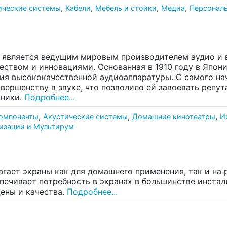
,
,
,
,
ические системы
Кабели
Мебель и стойки
Медиа
Персональ
 является ведущим мировым производителем аудио и 
еством и инновациями. Основанная в 1910 году в Япон
ия высококачественной аудиоаппаратуры. С самого нач
овершенству в звуке, что позволило ей завоевать реп
ники.
Подробнее...
,
,
,
компоненты
Акустические системы
Домашние кинотеатры
И
изации и Мультирум
агает экраны как для домашнего применения, так и на
печивает потребность в экранах в большинстве инста
ены и качества.
Подробнее...