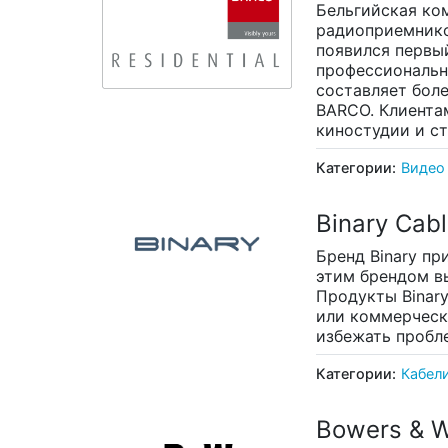
Бельгийская ком
радиоприемников
появился первы
профессионально
составляет боле
BARCO. Клиента
киностудии и с
Категории:
Видео
Binary Cab
Бренд Binary пр
этим брендом в
Продукты Binar
или коммерческо
избежать пробл
Категории:
Кабел
Bowers & W