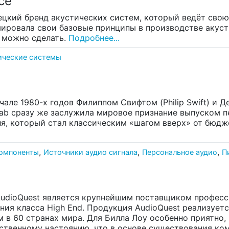
ce
цкий бренд акустических систем, который ведёт свою 
ировала свои базовые принципы в производстве акусти
 можно сделать.
Подробнее...
ические системы
чале 1980-х годов Филиппом Свифтом (Philip Swift) и Д
lab сразу же заслужила мировое признание выпуском п
ля, который стал классическим «шагом вверх» от бюдж
,
,
,
компоненты
Источники аудио сигнала
Персональное аудио
П
t
AudioQuest является крупнейшим поставщиком професс
ия класса High End. Продукция AudioQuest реализуетс
 в 60 странах мира. Для Билла Лоу особенно приятно,
бственному настоянию, что в основе существования ко