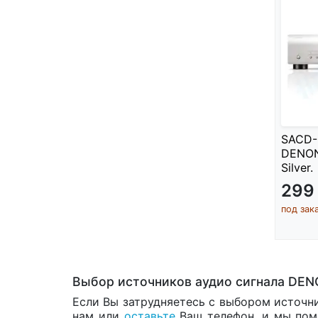
SACD-
DENON
Silver.
299
под зак
Выбор источников аудио сигнала DE
Если Вы затрудняетесь с выбором источн
нам или
оставьте
Ваш телефон, и мы пом