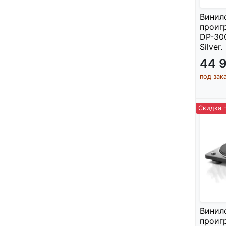
Винил
проиг
DP-30
Silver.
44 
под зак
Скидка 
Винил
проиг