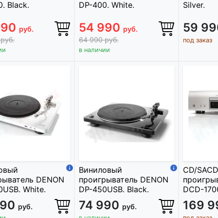
. Black.
DP-400. White.
Silver.
990
54 990
59 9
руб.
руб.
0
руб.
64 990
руб.
под заказ
ии
в наличии
овый
Виниловый
CD/SACD
рыватель DENON
проигрыватель DENON
проигры
USB. White.
DP-450USB. Black.
DCD-1700
990
74 990
169 
руб.
руб.
ии
в наличии
под заказ