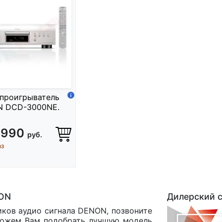
проигрыватель
 DCD-3000NE.
 990
руб.
аз
NON
Дилерский 
иков аудио сигнала DENON, позвоните
ожем Вам подобрать лучшую модель