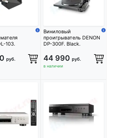
Виниловый
имателя
проигрыватель DENON
L-103.
DP-300F. Black.
90
44 990
руб.
руб.
в наличии