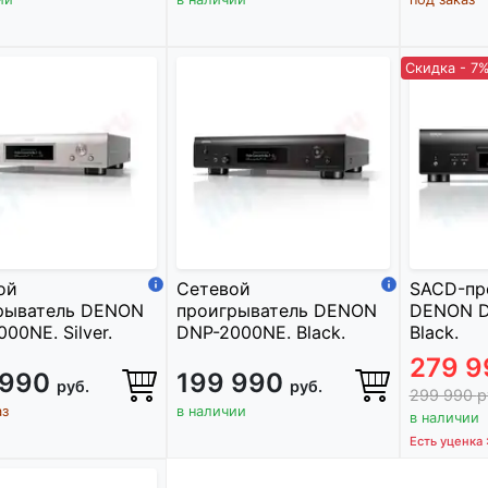
Скидка - 7
ой
Сетевой
SACD-пр
рыватель DENON
проигрыватель DENON
DENON D
00NE. Silver.
DNP-2000NE. Black.
Black.
279 
 990
199 990
руб.
руб.
299 990
р
аз
в наличии
в наличии
Есть уценка 