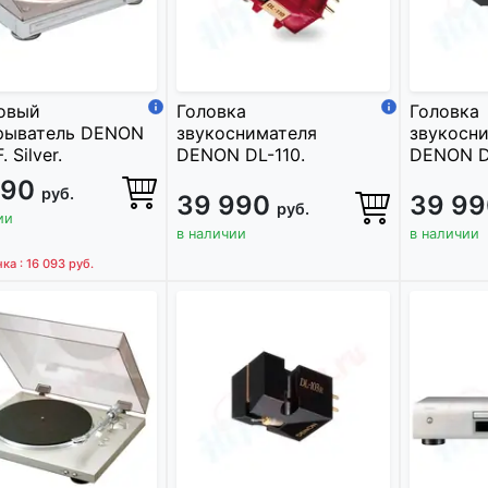
овый
Головка
Головка
рыватель DENON
звукоснимателя
звукосн
 Silver.
DENON DL-110.
DENON D
990
руб.
39 990
39 9
руб.
ии
в наличии
в наличии
ка : 16 093
руб.