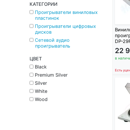
КАТЕГОРИИ
Проигрыватели виниловых
пластинок
Проигрыватели цифровых
Винил
дисков
проиг
Сетевой аудио
DP-29F.
проигрыватель
22 
ЦВЕТ
в налич
Black
Есть уцен
Premium Silver
Silver
White
Wood