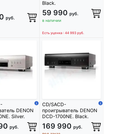
Black.
59 990
руб.
90
руб.
в наличии
Есть уценка : 44 993
руб.
-
CD/SACD-
ватель DENON
проигрыватель DENON
NE. Silver.
DCD-1700NE. Black.
990
169 990
руб.
руб.
под заказ