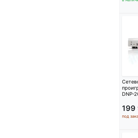
Сетев
проиг
DNP-20
199
под зак