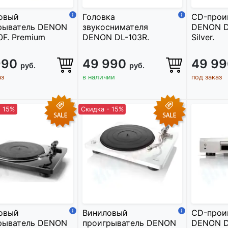
овый
Головка
CD-прои
рыватель DENON
звукоснимателя
DENON D
0F. Premium
DENON DL-103R.
Silver.
990
49 990
49 9
руб.
руб.
аз
в наличии
под заказ
- 15%
Скидка - 15%
овый
Виниловый
CD-прои
рыватель DENON
проигрыватель DENON
DENON D