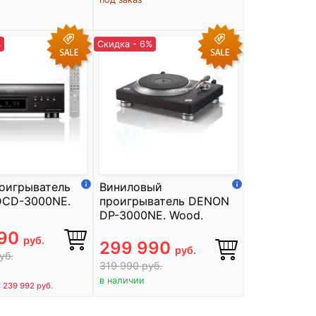
%
Скидка - 6%
оигрыватель
Виниловый
CD-3000NE.
проигрыватель DENON
DP-3000NE. Wood.
990
руб.
299 990
руб.
уб.
319 990
руб.
в наличии
: 239 992
руб.