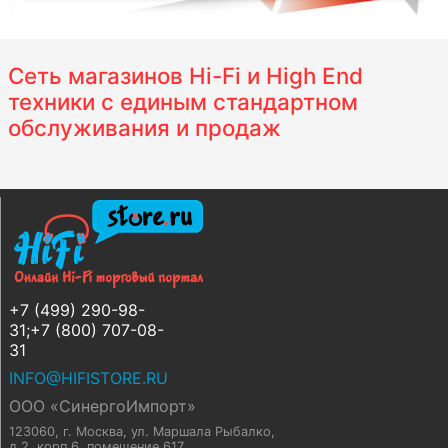
Сеть магазинов Hi-Fi и High End
техники с единым стандартном
обслуживания и продаж
+7 (499) 290-98-
31;+7 (800) 707-08-
31
INFO@HIFISTORE.RU
ООО «СинергоИмпорт»
123060, г. Москва
,
ул. Маршала Рыбалко,
д.2, корп.6, помещение 617