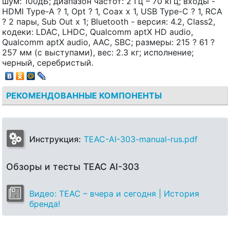
шум: 100дБ; диапазон частот: 2 Гц – 70 кГц; входы -
HDMI Type-A ? 1, Opt ? 1, Coax x 1, USB Type-C ? 1, RCA
? 2 пары, Sub Out x 1; Bluetooth - версия: 4.2, Class2,
кодеки: LDAC, LHDC, Qualcomm aptX HD audio,
Qualcomm aptX audio, AAC, SBC; размеры: 215 ? 61 ?
257 мм (с выступами), вес: 2.3 кг; исполнение;
черный, серебристый.
РЕКОМЕНДОВАННЫЕ КОМПОНЕНТЫ
Инструкция:
TEAC-AI-303-manual-rus.pdf
Обзоры и тесты TEAC AI-303
Видео: TEAC – вчера и сегодня | История
бренда!