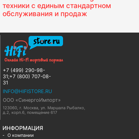
техники с единым стандартном
обслуживания и продаж
+7 (499) 290-98-
31;+7 (800) 707-08-
31
INFO@HIFISTORE.RU
ООО «СинергоИмпорт»
123060, г. Москва
,
ул. Маршала Рыбалко,
д.2, корп.6, помещение 617
ИНФОРМАЦИЯ
О компании