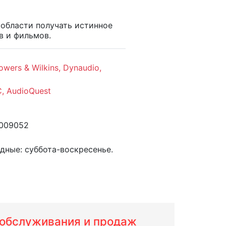
области получать истинное
в и фильмов.
rs & Wilkins, Dynaudio,
C, AudioQuest
0009052
одные: суббота-воскресенье.
м обслуживания и продаж