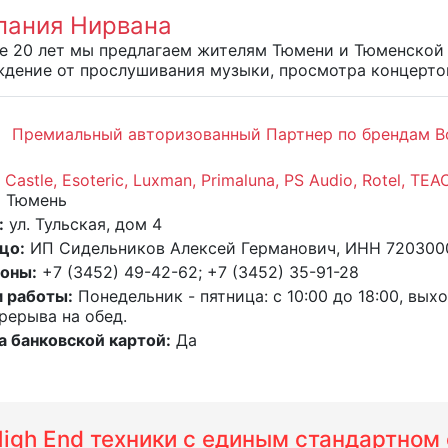
пания Нирвана
е 20 лет мы предлагаем жителям Тюмени и Тюменской 
ждение от прослушивания музыки, просмотра концерто
Премиальный авторизованный Партнер по брендам Bowe
 Castle, Esoteric, Luxman, Primaluna, PS Audio, Rotel, TEA
:
Тюмень
:
ул. Тульская, дом 4
цо:
ИП Сидельников Алексей Германович, ИНН 72030
оны:
+7 (3452) 49-42-62; +7 (3452) 35-91-28
 работы:
Понедельник - пятница: с 10:00 до 18:00, вых
рерыва на обед.
а банковской картой:
Да
 High End техники с единым стандартно