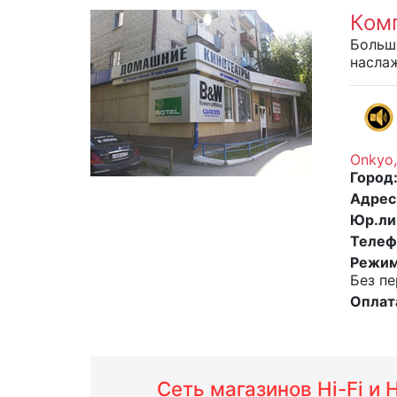
Ком
Больш
насла
Onkyo,
Город
Адрес
Юр.ли
Телеф
Режим
Без пе
Оплат
Сеть магазинов Hi-Fi и