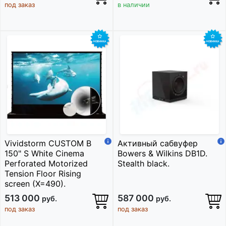
под заказ
в наличии
Vividstorm CUSTOM B
Активный сабвуфер
150" S White Cinema
Bowers & Wilkins DB1D.
Perforated Motorized
Stealth black.
Tension Floor Rising
screen (X=490).
513 000
587 000
руб.
руб.
под заказ
под заказ