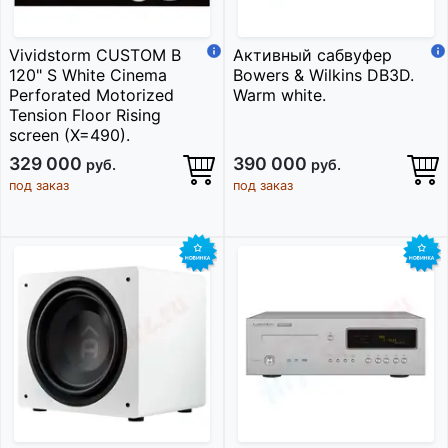
Vividstorm CUSTOM B
Активный сабвуфер
120" S White Cinema
Bowers & Wilkins DB3D.
Perforated Motorized
Warm white.
Tension Floor Rising
screen (X=490).
329 000
390 000
руб.
руб.
под заказ
под заказ