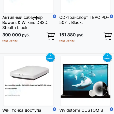
Активный сабвуфер
CD-транспорт TEAC PD-
Bowers & Wilkins DB3D.
507T. Black.
Stealth black.
390 000
151 880
руб.
руб.
под заказ
под заказ
WiFi точка доступа
Vividstorm CUSTOM B