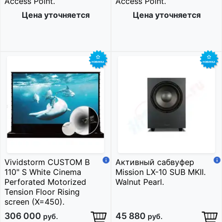
Access Point.
Access Point.
Цена уточняется
Цена уточняется
Vividstorm CUSTOM B
Активный сабвуфер
110" S White Cinema
Mission LX-10 SUB MKII.
Perforated Motorized
Walnut Pearl.
Tension Floor Rising
screen (X=450).
306 000
45 880
руб.
руб.