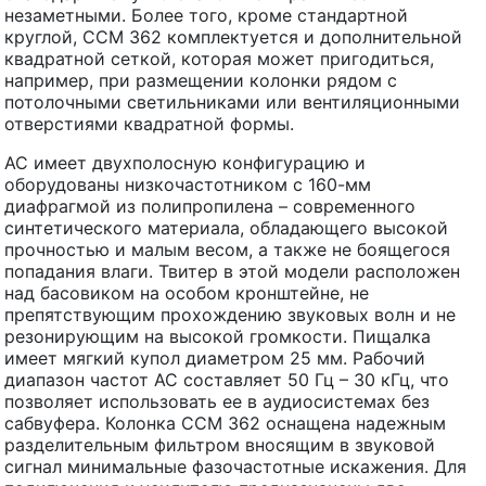
незаметными. Более того, кроме стандартной
круглой, CCM 362 комплектуется и дополнительной
квадратной сеткой, которая может пригодиться,
например, при размещении колонки рядом с
потолочными светильниками или вентиляционными
отверстиями квадратной формы.
АС имеет двухполосную конфигурацию и
оборудованы низкочастотником с 160-мм
диафрагмой из полипропилена – современного
синтетического материала, обладающего высокой
прочностью и малым весом, а также не боящегося
попадания влаги. Твитер в этой модели расположен
над басовиком на особом кронштейне, не
препятствующим прохождению звуковых волн и не
резонирующим на высокой громкости. Пищалка
имеет мягкий купол диаметром 25 мм. Рабочий
диапазон частот АС составляет 50 Гц – 30 кГц, что
позволяет использовать ее в аудиосистемах без
сабвуфера. Колонка CCM 362 оснащена надежным
разделительным фильтром вносящим в звуковой
сигнал минимальные фазочастотные искажения. Для