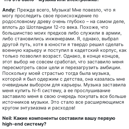
Andy:
Прежде всего, Музыка! Мне повезло, что я
могу проследить свое происхождение по
родословному древу очень глубоко – на самом деле,
вплоть до Шотландии 12-го века. Похоже, что
большинство моих предков либо служили в армии,
либо становились инженерами. Я, однако, выбрал
другой путь, хотя в юности я твердо решил сделать
военную карьеру и поступил в кадетский корпус, как
только позволил возраст. Однако, в конце концов,
этот выбор не совсем сработал, что заставило меня
пересмотреть свои цели и перезагрузить амбиции.
Поскольку моей страстью тогда была музыка,
которой я был одержим с детства, она казалась мне
очевидным выбором для карьеры. Музыка заставила
меня купить hi-fi систему, а ее прослушивание
заставило меня в свою очередь покупать все больше
источников музыки. Это стало все расширяющимся
кругом энтузиазма и расходов!
Neil: Какие компоненты составили вашу первую
high-end систему?