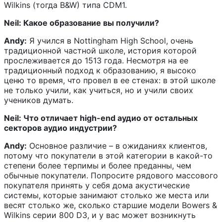
Wilkins (тогда B&W) типа CDM1.
Neil: Какое образование вы получили?
Andy:
Я учился в Nottingham High School, очень
традиционной частной школе, история которой
прослеживается до 1513 года. Несмотря на ее
традиционный подход к образованию, я высоко
ценю то время, что провел в ее стенах: в этой школе
не только учили, как учиться, но и учили своих
учеников думать.
Neil: Что отличает high-end аудио от остальных
секторов аудио индустрии?
Andy:
Основное различие – в ожиданиях клиентов,
потому что покупатели в этой категории в какой-то
степени более терпимы и более преданны, чем
обычные покупатели. Попросите рядового массового
покупателя принять у себя дома акустические
системы, которые занимают столько же места или
весят столько же, сколько старшие модели Bowers &
Wilkins серии 800 D3, и у вас может возникнуть