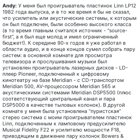
Andy:
У меня был проигрыватель пластинок Linn LP12
1982 года выпуска, и в то же время я бы не сказал,
что усилитель или акустические системы, к которым
он был подключен, были особенно высокого класса
(в то время главным считался источник - “source-
first”, а я был еще молод и имел ограниченный
бюджет!). К середине 90-х годов я уже работал в
области аудио, и в конце концов сумел собрать пару
систем: в основной комнате для просмотра
телевизора и прослушивания музыки был
установлен проигрыватель лазерных дисков - LD-
плеер Pioneer, подключенный к цифровому
кинотеатру на базе Meridian - с CD-транспортом
Meridian 500, AV-процессором Meridian 565 и
акустическими системами Meridian DSP5500 (плюс
соответствующий центральный канал и пара
DSP5000 в качестве тыловых колонок). В другой
комнате у меня была установлена “пуристская”
стерео система с моим проигрывателем пластинок
Linn, подключенным к ламповому предусилителю
Musical Fidelity F22 и усилителю мощности F18,
приводящим в движение пару колонок Bowers &