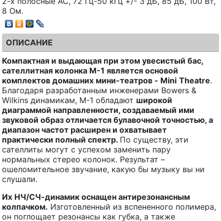
2-х полосные АС, 72 Гц-50 кГц +/- 3 дБ, 85 дБ, 100 Вт,
8 Ом.
ОПИСАНИЕ
Компактная и выдающая при этом увесистый бас,
сателлитная колонка
M
-1 является основой
комплектов домашних мини-театров -
Mini
Theatre
.
Благодаря разработанным инженерами Bowers &
Wilkins динамикам, M-1 обладают
широкой
диаграммой направленности, создаваемый ими
звуковой образ отличается булавочной точностью, а
диапазон частот расширен и охватывает
практически полный спектр.
По существу, эти
сателлиты могут с успехом заменить пару
нормальных стерео колонок. Результат –
ошеломительное звучание, какую бы музыку вы ни
слушали.
Их НЧ/СЧ-динамик оснащен антирезонансным
колпачком.
Изготовленный из вспененного полимера,
он поглощает резонансы как губка, а также