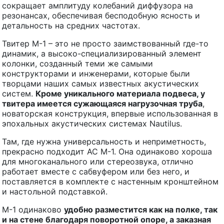
сокращает амплитуду колебаний диффузора на
резонансах, обеспечивая бесподобную ясность и
детальность на средних частотах.
Твитер M-1 – это не просто заимствованный где-то
динамик, а высоко-специализированный элемент
колонки, созданный теми же самыми
конструкторами и инженерами, которые были
творцами наших самых известных акустических
систем.
Кроме уникального материала подвеса, у
твитера имеется сужающаяся нагрузочная труба
,
новаторская конструкция, впервые использованная в
эпохальных акустических системах Nautilus.
Там, где нужна универсальность и неприметность,
прекрасно подходит АС M-1. Она одинаково хороша
для многоканального или стереозвука, отлично
работает вместе с сабвуфером или без него, и
поставляется в комплекте с настенным кронштейном
и настольной подставкой.
M-1 одинаково
удобно разместится как на полке, так
и на стене благодаря поворотной опоре, а заказная