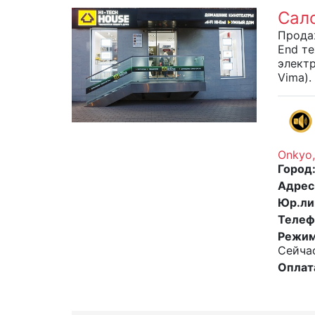
Сало
Продаж
End т
электр
Vima).
Onkyo,
Город
Адрес
Юр.ли
Телеф
Режим
Сейчас
Оплат