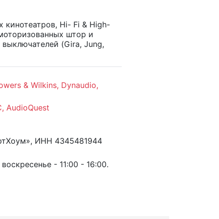
инотеатров, Hi- Fi & High-
 моторизованных штор и
 выключателей (Gira, Jung,
rs & Wilkins, Dynaudio,
C, AudioQuest
ртХоум», ИНН 4345481944
воскресенье - 11:00 - 16:00.