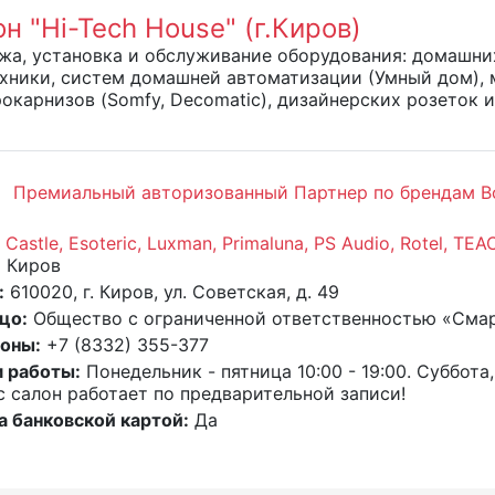
н "Hi-Tech House" (г.Киров)
а, установка и обслуживание оборудования: домашних к
ехники, систем домашней автоматизации (Умный дом),
окарнизов (Somfy, Decomatic), дизайнерских розеток и
Премиальный авторизованный Партнер по брендам Bowe
 Castle, Esoteric, Luxman, Primaluna, PS Audio, Rotel, TEA
:
Киров
:
610020, г. Киров, ул. Советская, д. 49
цо:
Общество с ограниченной ответственностью «Сма
оны:
+7 (8332) 355-377
 работы:
Понедельник - пятница 10:00 - 19:00. Суббота, 
 салон работает по предварительной записи!
а банковской картой:
Да