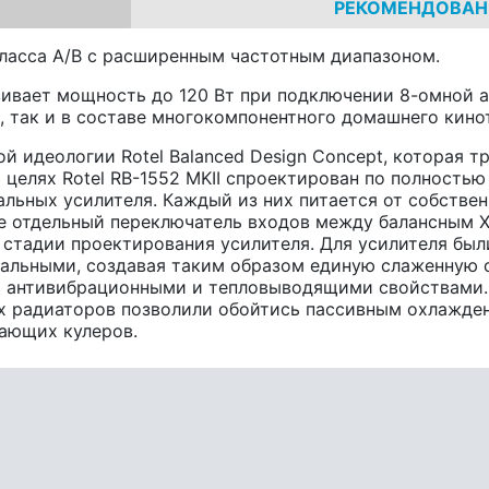
РЕКОМЕНДОВАН
ласса A/B с расширенным частотным диапазоном.
звивает мощность до 120 Вт при подключении 8-омной 
, так и в составе многокомпонентного домашнего кино
 идеологии Rotel Balanced Design Concept, которая т
 целях Rotel RB-1552 MKII спроектирован по полностью
льных усилителя. Каждый из них питается от собствен
же отдельный переключатель входов между балансным X
стадии проектирования усилителя. Для усилителя был
тальными, создавая таким образом единую слаженную с
и антивибрационными и тепловыводящими свойствами. 
их радиаторов позволили обойтись пассивным охлажден
ающих кулеров.