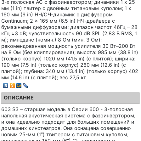
3-х полосная АС с фазоинвертором; динамики 1 x 25
мм (1 in) твитер с двойным титановым куполом; 1 x
160 мм (6 in) НЧ/СЧ-динамик с диффузором
Continuum; 2 x 165 мм (6.5 in) НЧ-драйвера с
бумажными диффузорами; диапазон частот 46Гц – 28
кГц ±3 dB; чувствительность 90 dB SPL (2,83 В RMS, 1
м); импеданс (номин.) 8 Ом (мин. 3 Ом);
рекомендованная мощность усилителя 30 Вт–200 Вт
на 8 Ом (без клиппирования); высота: 985 мм (38.8 in)
(только корпус) 1020 мм (41.5 in) (с плитой); ширина:
190 мм (7.5 in) (только корпус) 260 мм (12.6 in) (с
плитой); глубина: 340 мм (13.4 in) (только корпус) 402
мм (14.6 in) (с плитой); вес 27,5 кг.
ОПИСАНИЕ
603 S3 – старшая модель в Серии 600 - 3-полосная
напольная акустическая система с фазоинвертором,
и она идеально подходит для больших помещений и
домашних кинотеатров. Она оснащена совершенно
новым 25-мм (1”) твитером с титановым куполом,
прославленным 150-мм (6”) СЧ-динамиком с