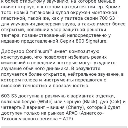
к более открытому звучанию, на которое меньше
влияет корпус, в котором находится твитер. Кроме
того, новый титановый купол окружен монтажной
пластиной, такой же, как у твитера серии 700 S3 –
для улучшения дисперсии звука, а также имеет более
открытый, новейший узор защитной решетки
твитера, позаимствованный непосредственно у
недавно представленной Серии 800 Signature.
Диффузор Continuum™ имеет композитную
конструкцию, что позволяет избежать резких
изменений в поведении, которые могут ухудшить
звучание обычного динамика. В результате
получается более открытое, нейтральное звучание, в
котором голоса и инструменты передаются с
высокой точностью и прозрачностью.
603 S3 доступна в различных вариантах отделки,
включая белую (White) или черную (Black), дуб (Oak) и
четвертый вариант – вишня (Cherry), который будет
доступен только на рынках APAC (Азиатско-
Тихоокеанского региона – АТР).