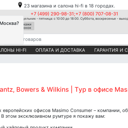
23 магазина и салона hi-fi в 18 городах.
+7 (499) 290-98-31;+7 (800) 707-08-31
Понедельник - пятница: с 10:00 до 18:00. Суббота, воскресенье - вых
 Москва?
Закажи
звонок
ЛОНЫ HI-FI
ОПЛАТА И ДОСТАВКА
ГАРАНТИЯ И 
tz, Bowers & Wilkins | Тур в офисе Ma
 европейских офисов Masimo Consumer – компании, объ
 В этом эксклюзивном румтуре я покажу вам:
мый хайповый продукт компании.