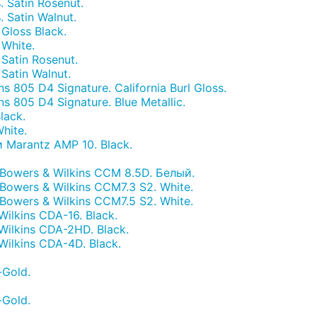
 Satin Rosenut.
 Satin Walnut.
Gloss Black.
White.
Satin Rosenut.
Satin Walnut.
805 D4 Signature. California Burl Gloss.
 805 D4 Signature. Blue Metallic.
lack.
hite.
Marantz AMP 10. Black.
owers & Wilkins CCM 8.5D. Белый.
owers & Wilkins CCM7.3 S2. White.
owers & Wilkins CCM7.5 S2. White.
lkins CDA-16. Black.
ilkins CDA-2HD. Black.
ilkins CDA-4D. Black.
-Gold.
-Gold.