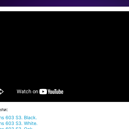
ли:
s 603 S3. Black.
s 603 S3. White.
s 603 S3. Oak.