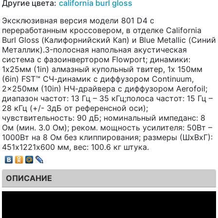
Другие цвета:
california burl gloss
Эксклюзивная версия модели 801 D4 с
переработанным кроссовером, в отделке California
Burl Gloss (Калифорнийский Кап) и Blue Metallic (Синий
Металлик).3-полосная напольная акустическая
система с фазоинвертором Flowport; динамики:
1x25мм (1in) алмазный купольный твитер, 1x 150мм
(6in) FST™ СЧ-динамик с диффузором Continuum,
2x250мм (10in) НЧ-драйвера с диффузором Aerofoil;
диапазон частот: 13 Гц – 35 кГц;полоса частот: 15 Гц –
28 кГц (+/- 3дБ от референсной оси);
чувствительность: 90 дБ; номинальный импеданс: 8
Ом (мин. 3.0 Ом); реком. мощность усилителя: 50Вт –
1000Вт на 8 Ом без клиппирования; размеры (ШхВхГ):
451х1221х600 мм, вес: 100.6 кг штука.
ОПИСАНИЕ