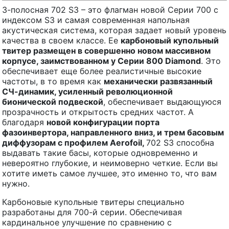
3-полосная 702 S3 – это флагман новой Серии 700 с
индексом S3 и самая современная напольная
акустическая система, которая задает новый уровень
качества в своем классе. Ее
карбоновый купольный
твитер размещен в совершенно новом массивном
корпусе, заимствованном у Серии 800
Diamond
. Это
обеспечивает еще более реалистичные высокие
частоты, в то время как
механически развязанный
СЧ-динамик, усиленный революционной
бионической подвеской
, обеспечивает выдающуюся
прозрачность и открытость средних частот. А
благодаря
новой конфигурации порта
фазоинвертора, направленного вниз, и трем басовым
диффузорам с профилем
Aerofoil
,
702 S3 способна
выдавать такие басы, которые одновременно и
невероятно глубокие, и неимоверно четкие. Если вы
хотите иметь самое лучшее, это именно то, что вам
нужно.
Карбоновые купольные твитеры специально
разработаны для 700-й серии. Обеспечивая
кардинальное улучшение по сравнению с