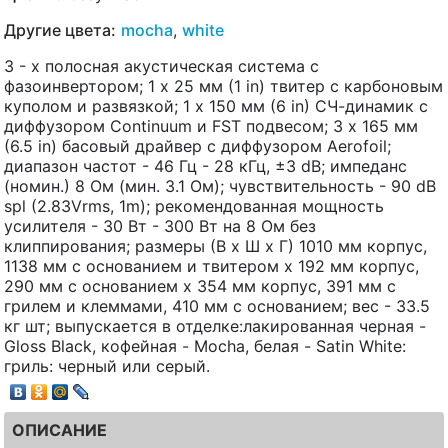
Другие цвета:
mocha
,
white
3 - х полосная акустическая система с
фазоинвертором; 1 x 25 мм (1 in) твитер с карбоновым
куполом и развязкой; 1 x 150 мм (6 in) СЧ-динамик с
диффузором Continuum и FST подвесом; 3 x 165 мм
(6.5 in) басовый драйвер с диффузором Aerofoil;
диапазон частот - 46 Гц - 28 кГц, ±3 dB; импеданс
(номин.) 8 Ом (мин. 3.1 Ом); чувствительность - 90 dB
spl (2.83Vrms, 1m); рекомендованная мощность
усилителя - 30 Вт - 300 Вт на 8 Ом без
клиппирования; размеры (В х Ш х Г) 1010 мм корпус,
1138 мм с основанием и твитером х 192 мм корпус,
290 мм с основанием х 354 мм корпус, 391 мм с
грилем и клеммами, 410 мм с основанием; вес - 33.5
кг шт; выпускается в отделке:лакированная черная -
Gloss Black, кофейная - Mocha, белая - Satin White:
гриль: черный или серый.
ОПИСАНИЕ