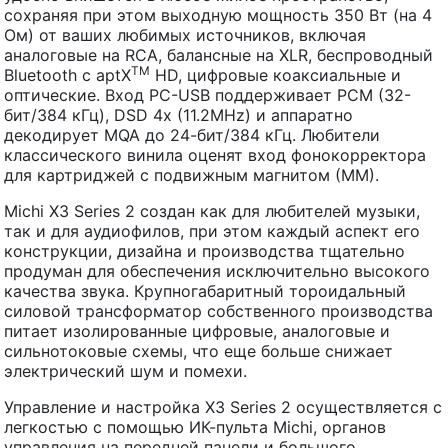
сохраняя при этом выходную мощность 350 Вт (на 4
Ом) от ваших любимых источников, включая
аналоговые на RCA, балансные на XLR, беспроводный
TM
Bluetooth с aptX
HD, цифровые коаксиальные и
оптические. Вход PC-USB поддерживает PCM (32-
бит/384 кГц), DSD 4x (11.2MHz) и аппаратно
декодирует MQA до 24-бит/384 кГц. Любители
классического винила оценят вход фонокорректора
для картриджей с подвижным магнитом (ММ).
Michi X3 Series 2 создан как для любителей музыки,
так и для аудиофилов, при этом каждый аспект его
конструкции, дизайна и производства тщательно
продуман для обеспечения исключительно высокого
качества звука. Крупногабаритный тороидальный
силовой трансформатор собственного производства
питает изолированные цифровые, аналоговые и
сильнотоковые схемы, что еще больше снижает
электрический шум и помехи.
Управление и настройка X3 Series 2 осуществляется с
легкостью с помощью ИК-пульта Michi, органов
управления на передней панели и большого