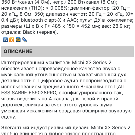
350 Вт/канал (4 Ом), непр.: 200 Вт/канал (8 Ом);
искажения (THD): < 0.008%; демпинг-фактор (20 Гц –
20 кГц, 8 Ом: 350; диапазон частот: 20 Гц – 20 кГц, (0±
0.4 дБ); bluetooth с apt-X и AAC; пульт ДУ в комплекте;
размеры (Ш х В х Г): 485 x 150 x 452 мм; вес: 28.9 кг;
отделка: Black (черная).
ОПИСАНИЕ
Интегрированный усилитель Michi X3 Series 2
обеспечивает непревзойденное качество звука с
музыкальной утонченностью и захватывающей дух
детальностью. Цифровое аудио воспроизводится с
использованием прецизионного 8-канального ЦАП
ESS SABRE ES9028PRO, сконфигурированного так,
чтобы выделить по 4 канала для левой и правой
дорожек, снижая за счет этого уровень шума,
уменьшая искажения и создавая обширную звуковую
сцену.
Элегантный индустриальный дизайн Michi X3 Series 2
удобно впишется в любое жилое пространство,