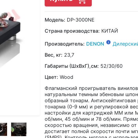
Модель:
DP-3000NE
Страна производства:
КИТАЙ
Производитель:
DENON
Дилерски
Вес, кг:
23,7
Габариты (ШхВхГ),см:
52/30/60
Цвет:
Wood
Флагманский проигрыватель винилов
натуральным темным эбеновым шпоно
образный тонарм. Антискейтинговая р
тонарма (0-9 мм) и регулировкой ве
настройки для картриджей MM или M
об/мин, 45 об/мин и 78 об/мин. Пря
скоростью вращения, независимо от
достигает полной скорости почти мг
(SMPS). Контроль мотора с использ