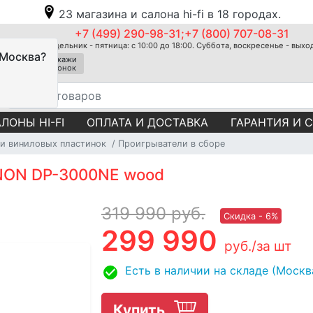
23 магазина и салона hi-fi в 18 городах.
+7 (499) 290-98-31;+7 (800) 707-08-31
Понедельник - пятница: с 10:00 до 18:00. Суббота, воскресенье - вых
 Москва?
Закажи
звонок
ЛОНЫ HI-FI
ОПЛАТА И ДОСТАВКА
ГАРАНТИЯ И 
и виниловых пластинок
Проигрыватели в сборе
NON DP-3000NE wood
319 990
руб.
Скидка - 6%
299 990
руб.
/за шт
Есть в наличии на складе (Москв
Купить