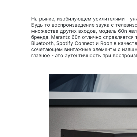
На рынке, изобилующем усилителями - уни
Будь то воспроизведение звука с телеви
множества других входов, модель 60n явл
бренда. Marantz 60n отлично справляется
Bluetooth, Spotify Connect и Roon в каче
сочетающем винтажные элементы с изящн
главное - это аутентичность при воспрои