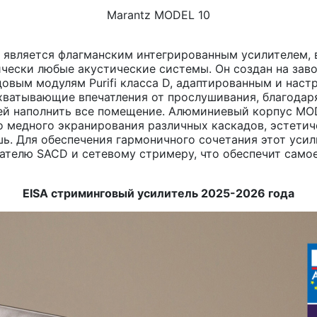
Marantz MODEL 10
0 является флагманским интегрированным усилителем,
чески любые акустические системы. Он создан на заво
овым модулям Purifi класса D, адаптированным и наст
 захватывающие впечатления от прослушивания, благода
ей наполнить все помещение. Алюминиевый корпус MO
 медного экранирования различных каскадов, эстетич
ь. Для обеспечения гармоничного сочетания этот усил
телю SACD и сетевому стримеру, что обеспечит самое
EISA стриминговый усилитель 2025-2026 года