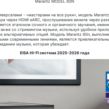
Marantz MODEL 60N
версалами - «мастерами на все руки», модель Marantz
зора через HDMI eARC, прослушивание винила через ра
яется эталоном сочного и органичного звучания, имен
 также со стримингом музыки, используя удобное прило
стве альтернативных опций. Модель Marantz 60n, выпол
ыми современными линиями, является привлекательны
зведении музыки, которая убеждает.
EISA HI-FI система 2025-2026 года