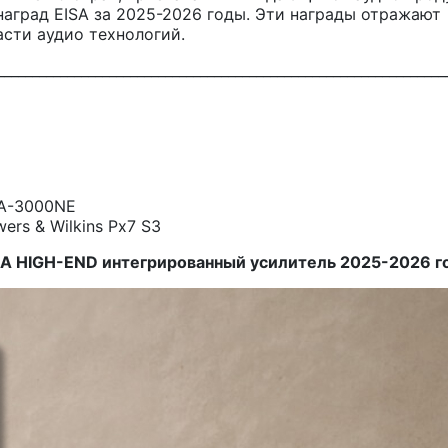
аград EISA за 2025-2026 годы. Эти награды отражаю
асти аудио технологий.
________________________________________________________________
A-3000NE
rs & Wilkins Px7 S3
SA HIGH-END интегрированный усилитель 2025-2026 г