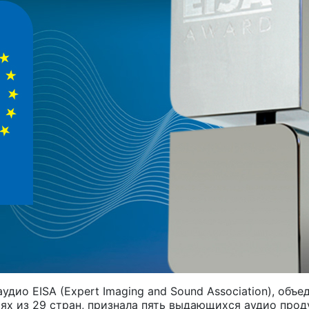
удио EISA (Expert Imaging and Sound Association), об
ях из 29 стран, признала пять выдающихся аудио про