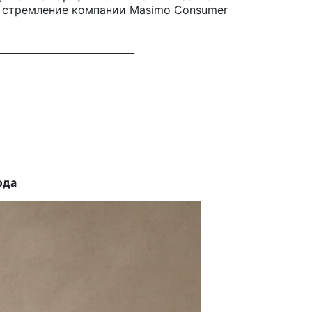
т стремление компании Masimo Consumer
____________________________
ода