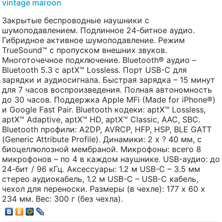
vintage maroon
Закрытые беспроводные наушники с
шумоподавлением. Подлинное 24-битное аудио.
Гибридное активное шумоподавление. Режим
TrueSound™ с пропуском внешних звуков.
Многоточечное подключение. Bluetooth® аудио –
Bluetooth 5.3 с aptX™ Lossless. Порт USB-C для
зарядки и аудиосигнала. Быстрая зарядка – 15 минут
для 7 часов воспроизведения. Полная автономность
до 30 часов. Поддержка Apple MFi (Made for iPhone®)
и Google Fast Pair. Bluetooth кодеки: aptX™ Lossless,
aptX™ Adaptive, aptX™ HD, aptX™ Classic, AAC, SBC.
Bluetooth профили: A2DP, AVRCP, HFP, HSP, BLE GATT
(Generic Attribute Profile). Динамики: 2 x ? 40 мм, с
биоцеллюлозной мембраной. Микрофоны: всего 8
микрофонов – по 4 в каждом наушнике. USB-аудио: до
24-бит / 96 кГц. Аксессуары: 1.2 м USB-C – 3.5 мм
стерео аудиокабель, 1.2 м USB-C – USB-C кабель,
чехол для переноски. Размеры (в чехле): 177 х 60 х
234 мм. Вес: 300 г (без чехла).