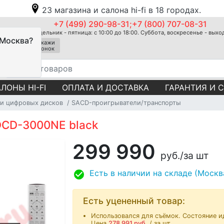
23 магазина и салона hi-fi в 18 городах.
+7 (499) 290-98-31;+7 (800) 707-08-31
Понедельник - пятница: с 10:00 до 18:00. Суббота, воскресенье - вых
 Москва?
Закажи
звонок
ЛОНЫ HI-FI
ОПЛАТА И ДОСТАВКА
ГАРАНТИЯ И 
и цифровых дисков
SACD-проигрыватели/транспорты
CD-3000NE black
299 990
руб.
/за шт
Есть в наличии на складе (Москв
Есть уцененный товар:
Использовался для съёмок. Состояние и
Цена
278 991
руб.
/ за шт