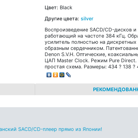
Цвет:
Black
Другие цвета:
silver
Воспроизведение SACD/CD-дисков и 
работающий на частоте 384 кГц. Обр
усилитель полностью на дискретных
образным сердечником. Патентованн
Denon S.V.H. Оптические, коаксиаль
ЦАП Master Clock. Режим Pure Direc
простая схема. Размеры: 434 ? 138 ? 4
РЕКОМЕНДОВАН
анский SACD/CD-плеер прямо из Японии!