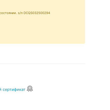
 состоянии. s/n DCQS032500294
й сертификат