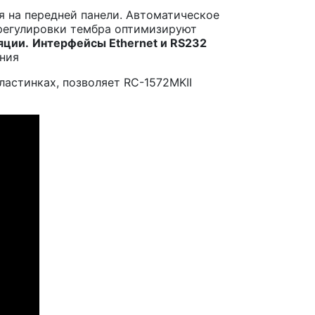
я на передней панели. Автоматическое
 регулировки тембра оптимизируют
яции.
Интерфейсы
Ethernet
и
RS232
ния
астинках, позволяет RC-1572MKII