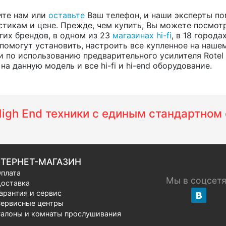
ите нам или
оставьте
Ваш телефон, и наши эксперты по
тикам и цене. Прежде, чем купить, Вы можете посмотре
угих брендов, в одном из 23
магазинах hi-fi
, в 18 город
помогут установить, настроить все купленное на нашем
по использованию предварительного усилителя Rotel R
а данную модель и все hi-fi и hi-end оборудование.
 High End техники с единым стандартно
ТЕРНЕТ-МАГАЗИН
плата
Мы в соцсет
оставка
арантия и сервис
ервисные центры
алоны и комнаты прослушивания