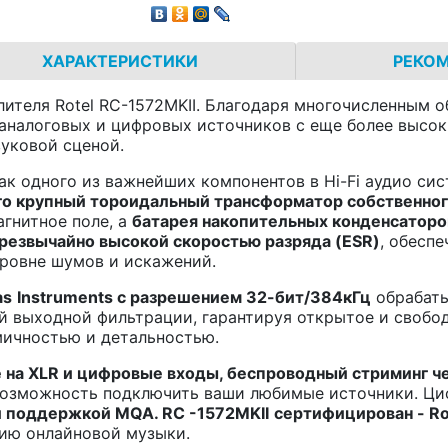
ХАРАКТЕРИСТИКИ
РЕКО
лителя Rotel RC-1572MKII. Благодаря многочисленным
 аналоговых и цифровых источников с еще более высок
уковой сценой.
ак одного из важнейших компонентов в Hi-Fi аудио си
о крупный тороидальный трансформатор собственног
гнитное поле, а
батарея накопительных конденсатор
резвычайно высокой скоростью разряда (ESR)
, обесп
уровне шумов и искажений.
as
Instruments
с разрешением 32-бит/384кГц
обрабаты
й выходной фильтрации, гарантируя открытое и свобо
мичностью и детальностью.
 на
XLR
и цифровые входы, беспроводный стриминг ч
 возможность подключить ваши любимые источники. 
 и поддержкой
MQA
.
RC
-1572
MKII
сертифицирован -
R
ию онлайновой музыки.