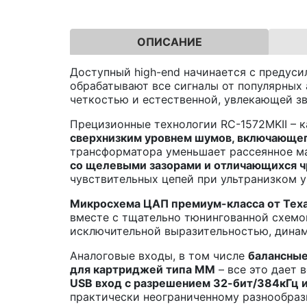
ОПИСАНИЕ
Доступный high-end начинается с предуси
обрабатывают все сигналы от популярных
четкостью и естественной, увлекающей зв
Прецизионные технологии RC-1572MKII – к
сверхнизким уровнем шумов, включающег
трансформатора уменьшает рассеянное ма
со щелевыми зазорами и отличающихся ч
чувствительных цепей при ультранизком 
Микросхема ЦАП премиум-класса от
Tex
вместе с тщательно тюнингованной схемо
исключительной выразительностью, дина
Аналоговые входы, в том числе
балансные
для картриджей типа
MM
– все это дает
USB
вход с разрешением 32-бит/384кГц
практически неограниченному разнообраз