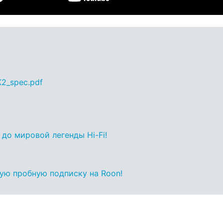
K2_spec.pdf
 до мировой легенды Hi-Fi!
ную пробную подписку на Roon!