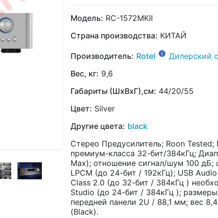
Модель:
RC-1572MKII
Страна производства:
КИТАЙ
Производитель:
Rotel
Дилерский 
Вес, кг:
9,6
Габариты (ШхВхГ),см:
44/20/55
Цвет:
Silver
Другие цвета:
black
Стерео Предусилитель; Roon Tested; B
премиум-класса 32-бит/384кГц; Диапа
Max); отношение сигнал/шум 100 дБ;
LPCM (до 24-бит / 192кГц); USB Audio 
Class 2.0 (до 32-бит / 384кГц ) нео
Studio (до 24-бит / 384кГц ); размеры
передней панели 2U / 88,1 мм; вес 8,4
(Black).