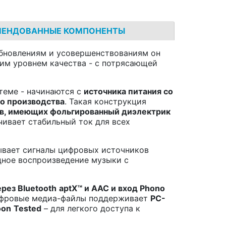
МЕНДОВАННЫЕ КОМПОНЕНТЫ
 обновлениям и усовершенствованиям он
им уровнем качества - с потрясающей
стеме - начинаются с
источника питания со
о производства
. Такая конструкция
ов, имеющих фольгированный диэлектрик
ечивает стабильный ток для всех
вает сигналы цифровых источников
дное воспроизведение музыки с
ерез
Bluetooth
aptX
™ и
AAC
и вход
Phono
Цифровые медиа-файлы поддерживает
PC
-
oon
Tested
– для легкого доступа к