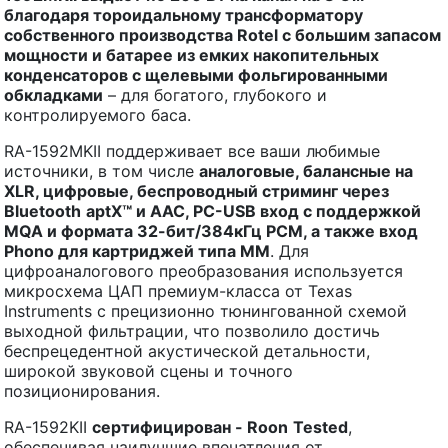
благодаря
тороидальному трансформатору
собственного производства Rotel с большим запасом
мощности
и
батарее из емких накопительных
конденсаторов с щелевыми фольгированными
обкладками
– для богатого, глубокого и
контролируемого баса.
RA-1592MKII поддерживает все ваши любимые
источники, в том числе
аналоговые, балансные на
XLR
, цифровые, беспроводный стриминг через
Bluetooth
aptX
™ и
AAC
,
PC
-
USB
вход с поддержкой
MQA
и формата 32-бит/384кГц
PCM
, а также вход
Phono
для картриджей типа
MM
. Для
цифроаналогового преобразования используется
микросхема ЦАП премиум-класса от Texas
Instruments с прецизионно тюнингованной схемой
выходной фильтрации, что позволило достичь
беспрецедентной акустической детальности,
широкой звуковой сцены и точного
позиционирования.
RA-1592KII
сертифицирован -
Roon
Tested
,
обеспечивая наилучшие впечатления от