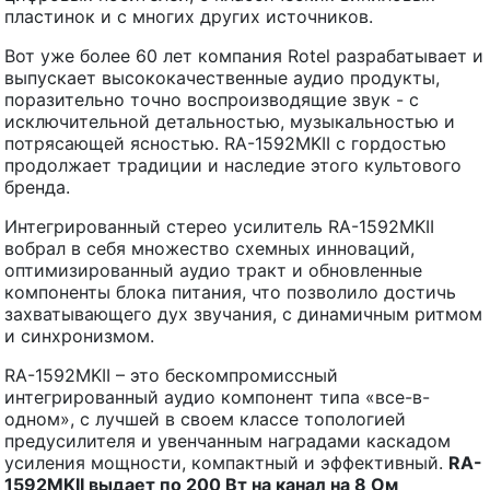
пластинок и с многих других источников.
Вот уже более 60 лет компания Rotel разрабатывает и
выпускает высококачественные аудио продукты,
поразительно точно воспроизводящие звук - с
исключительной детальностью, музыкальностью и
потрясающей ясностью. RA-1592MKII с гордостью
продолжает традиции и наследие этого культового
бренда.
Интегрированный стерео усилитель RA-1592MKII
вобрал в себя множество схемных инноваций,
оптимизированный аудио тракт и обновленные
компоненты блока питания, что позволило достичь
захватывающего дух звучания, с динамичным ритмом
и синхронизмом.
RA-1592MKII – это бескомпромиссный
интегрированный аудио компонент типа «все-в-
одном», с лучшей в своем классе топологией
предусилителя и увенчанным наградами каскадом
усиления мощности, компактный и эффективный.
RA
-
1592
MKII
выдает по 200 Вт на канал на 8 Ом