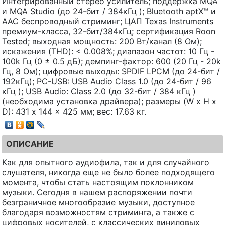
Интегрированный стерео усилитель; поддержка MQA
и MQA Studio (до 24-бит / 384кГц ); Bluetooth aptX™ и
AAC беспроводный стриминг; ЦАП Texas Instruments
премиум-класса, 32-бит/384кГц; сертификация Roon
Tested; выходная мощность: 200 Вт/канал (8 Ом);
искажения (THD): < 0.008%; диапазон частот: 10 Гц -
100k Гц (0 ± 0.5 дБ); демпинг-фактор: 600 (20 Гц - 20k
Гц, 8 Ом); цифровые выходы: SPDIF LPCM (до 24-бит /
192кГц); PC-USB: USB Audio Class 1.0 (до 24-бит / 96
кГц ); USB Audio: Class 2.0 (до 32-бит / 384 кГц )
(необходима установка драйвера); размеры (W x H x
D): 431 x 144 x 425 мм; вес: 17.63 кг.
ОПИСАНИЕ
Как для опытного аудиофила, так и для случайного
слушателя, никогда еще не было более подходящего
момента, чтобы стать настоящим поклонником
музыки. Сегодня в нашем распоряжении почти
безграничное многообразие музыки, доступное
благодаря возможностям стриминга, а также с
цифровых носителей, с классических виниловых