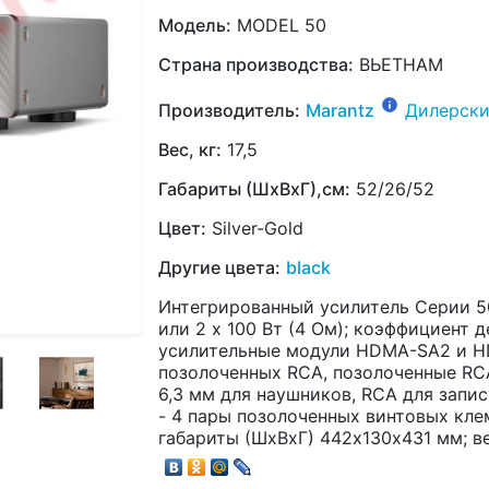
Модель:
MODEL 50
Страна производства:
ВЬЕТНАМ
Производитель:
Marantz
Дилерски
Вес, кг:
17,5
Габариты (ШхВхГ),см:
52/26/52
Цвет:
Silver-Gold
Другие цвета:
black
Интегрированный усилитель Серии 50
или 2 x 100 Вт (4 Ом); коэффициент 
усилительные модули HDMA-SA2 и H
позолоченных RCA, позолоченные R
6,3 мм для наушников, RCA для запис
- 4 пары позолоченных винтовых кл
габариты (ШхВхГ) 442х130х431 мм; вес