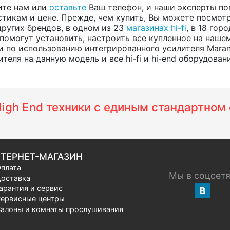
ите нам или
оставьте
Ваш телефон, и наши эксперты по
тикам и цене. Прежде, чем купить, Вы можете посмотре
 других брендов, в одном из 23
магазинах hi-fi
, в 18 го
помогут установить, настроить все купленное на нашем
по использованию интегрированного усилителя Marant
еля на данную модель и все hi-fi и hi-end оборудовани
 High End техники с единым стандартно
ТЕРНЕТ-МАГАЗИН
плата
Мы в соцсет
оставка
арантия и сервис
ервисные центры
алоны и комнаты прослушивания