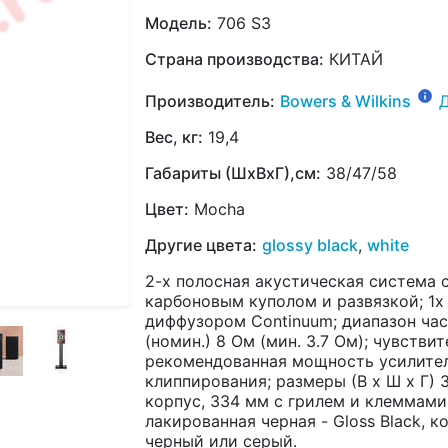
Модель:
706 S3
Страна производства:
КИТАЙ
Производитель:
Bowers & Wilkins
Вес, кг:
19,4
Габариты (ШхВхГ),см:
38/47/58
Цвет:
Mocha
Другие цвета:
glossy black
,
white
2-х полосная акустическая система с
карбоновым куполом и развязкой; 1x 
диффузором Continuum; диапазон част
(номин.) 8 Ом (мин. 3.7 Ом); чувствит
рекомендованная мощность усилителя 
клиппирования; размеры (В х Ш х Г) 
корпус, 334 мм с грилем и клеммами; 
лакированная черная - Gloss Black, ко
черный или серый.