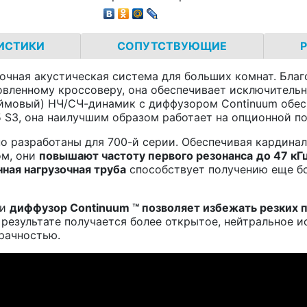
ИСТИКИ
СОПУТСТВУЮЩИЕ
лочная акустическая система для больших комнат. Бла
овленному кроссоверу, она обеспечивает исключительн
дюймовый) НЧ/СЧ-динамик с диффузором Continuum обес
5 S3, она наилучшим образом работает на опционной по
о разработаны для 700-й серии. Обеспечивая кардинал
ом, они
повышают частоту первого резонанса
до 47 кГ
ная нагрузочная труба
способствует получению еще бо
ии
диффузор
Continuum
™ позволяет избежать резких 
результате получается более открытое, нейтральное и
рачностью.