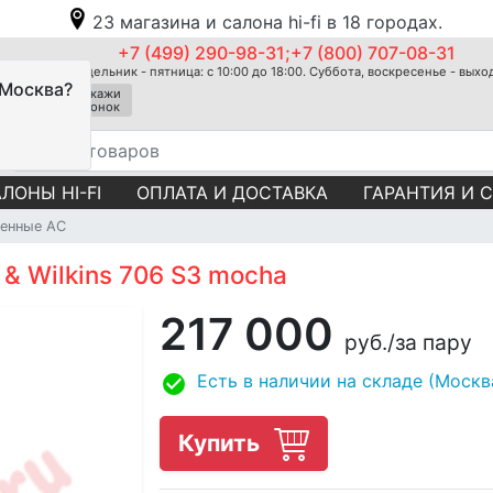
23 магазина и салона hi-fi в 18 городах.
+7 (499) 290-98-31;+7 (800) 707-08-31
Понедельник - пятница: с 10:00 до 18:00. Суббота, воскресенье - вых
 Москва?
Закажи
звонок
ЛОНЫ HI-FI
ОПЛАТА И ДОСТАВКА
ГАРАНТИЯ И 
тенные АС
& Wilkins 706 S3 mocha
217 000
руб.
/за пару
Есть в наличии на складе (Москв
Купить