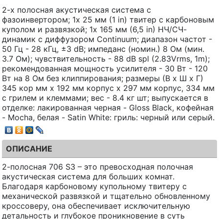
2-х полосная акустическая система с
фазоинвертором; 1x 25 мм (1 in) твитер с карбоновым
куполом и развязкой; 1x 165 мм (6,5 in) НЧ/СЧ-
динамик с диффузором Continuum; диапазон частот -
50 Гц - 28 кГц, ±3 dB; импеданс (номин.) 8 Ом (мин.
3.7 Ом); чувствительность - 88 dB spl (2.83Vrms, 1m);
рекомендованная мощность усилителя - 30 Вт - 120
Вт на 8 Ом без клиппирования; размеры (В х Ш х Г)
345 кор мм х 192 мм корпус х 297 мм корпус, 334 мм
с грилем и клеммами; вес - 8.4 кг шт; выпускается в
отделке: лакированная черная - Gloss Black, кофейная
- Mocha, белая - Satin White: гриль: черный или серый.
ОПИСАНИЕ
2-полосная 706 S3 – это превосходная полочная
акустическая система для больших комнат.
Благодаря карбоновому купольному твитеру с
механической развязкой и тщательно обновленному
кроссоверу, она обеспечивает исключительную
детальность и глубокое проникновение в суть