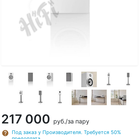
217 000
руб.
/за пару
Под заказ у Производителя. Требуется 50%
предоплата.