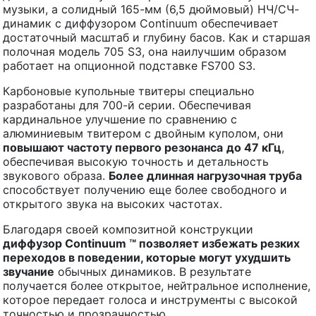
музыки, а солидный 165-мм (6,5 дюймовый) НЧ/СЧ-
динамик с диффузором Continuum обеспечивает
достаточный масштаб и глубину басов. Как и старшая
полочная модель 705 S3, она наилучшим образом
работает на опционной подставке FS700 S3.
Карбоновые купольные твитеры специально
разработаны для 700-й серии. Обеспечивая
кардинальное улучшение по сравнению с
алюминиевым твитером с двойным куполом, они
повышают частоту первого резонанса
до 47 кГц
,
обеспечивая высокую точность и детальность
звукового образа.
Более длинная нагрузочная труба
способствует получению еще более свободного и
открытого звука на высоких частотах.
Благодаря своей композитной конструкции
диффузор
Continuum
™ позволяет избежать резких
переходов в поведении, которые могут ухудшить
звучание
обычных динамиков. В результате
получается более открытое, нейтральное исполнение,
которое передает голоса и инструменты с высокой
точностью и прозрачностью.