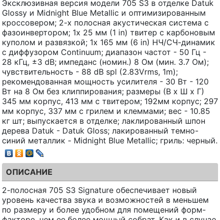
Эксклюзивная версия модели 705 S3 в отделке Datuk
Glossy и Midnight Blue Metallic и оптимизированным
кроссовером; 2-х полосная акустическая система с
фазоинвертором; 1x 25 мм (1 in) твитер с карбоновым
куполом и развязкой; 1x 165 мм (6 in) НЧ/СЧ-динамик
с диффузором Continuum; диапазон частот - 50 Гц -
28 кГц, ±3 dB; импеданс (номин.) 8 Ом (мин. 3.7 Ом);
чувствительность - 88 dB spl (2.83Vrms, 1m);
рекомендованная мощность усилителя - 30 Вт - 120
Вт на 8 Ом без клиппирования; размеры (В х Ш х Г)
345 мм корпус, 413 мм с твитером; 192мм корпус; 297
мм корпус, 337 мм с грилем и клеммами; вес - 10.85
кг шт; выпускается в отделке; лаклированный шпон
дерева Datuk - Datuk Gloss; лакированный темно-
синий металлик - Midnight Blue Metallic; гриль: черный.
ОПИСАНИЕ
2-полосная 705 S3 Signature обеспечивает новый
уровень качества звука и возможностей в меньшем
по размеру и более удобном для помещений форм-
факторе, чем ее более мощный собрат. Как и в случае