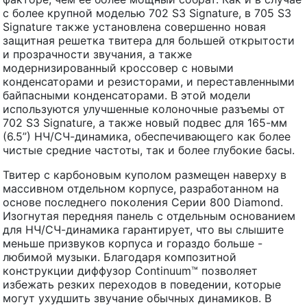
с более крупной моделью 702 S3 Signature, в 705 S3
Signature также установлена совершенно новая
защитная решетка твитера для большей открытости
и прозрачности звучания, а также
модернизированный кроссовер с новыми
конденсаторами и резисторами, и переставленными
байпасными конденсаторами. В этой модели
используются улучшенные колоночные разъемы от
702 S3 Signature, а также новый подвес для 165-мм
(6.5”) НЧ/СЧ-динамика, обеспечивающего как более
чистые средние частоты, так и более глубокие басы.
Твитер с карбоновым куполом размещен наверху в
массивном отдельном корпусе, разработанном на
основе последнего поколения Серии 800 Diamond.
Изогнутая передняя панель с отдельным основанием
для НЧ/СЧ-динамика гарантирует, что вы слышите
меньше призвуков корпуса и гораздо больше -
любимой музыки. Благодаря композитной
конструкции диффузор Continuum™ позволяет
избежать резких переходов в поведении, которые
могут ухудшить звучание обычных динамиков. В