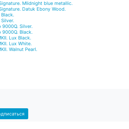
gnature. MIidnight blue metallic.
Signature. Datuk Ebony Wood.
Black.
ilver.
9000Q. Silver.
9000Q. Black.
II. Lux Black.
II. Lux White.
I. Walnut Pearl.
дписаться