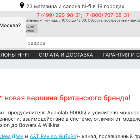
23 магазина и салона hi-fi в 18 городах.
+7 (499) 290-98-31;+7 (800) 707-08-31
Понедельник - пятница: с 10:00 до 18:00. Суббота, воскресенье - вых
 Москва?
Закажи
звонок
ЛОНЫ HI-FI
ОПЛАТА И ДОСТАВКА
ГАРАНТИЯ И 
P: новая вершина британского бренда!
их предусилителя Audiolab 9000Q и усилителя мощнос
нности, взаимодействие в системе, отличия от модел
ion до Bowers & Wilkins.
view Дзен
и
A&T Review RuTuBe
)-
канал, посвященный 