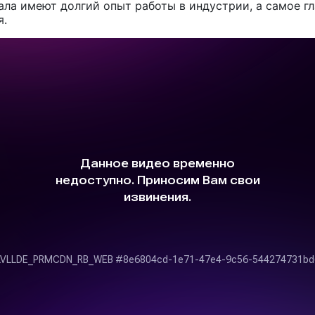
ала имеют долгий опыт работы в индустрии, а самое г
я.