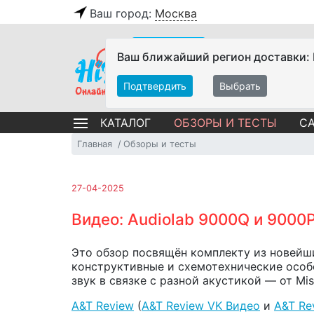
Ваш город:
Москва
Ваш ближайший регион доставки:
Подтвердить
Выбрать
ОБЗОРЫ И ТЕСТЫ
СА
КАТАЛОГ
Главная
Обзоры и тесты
27-04-2025
Видео: Audiolab 9000Q и 9000
Это обзор посвящён комплекту из новейш
конструктивные и схемотехнические особе
звук в связке с разной акустикой — от Miss
A&T Review
(
A&T Review VK Видео
и
A&T Re