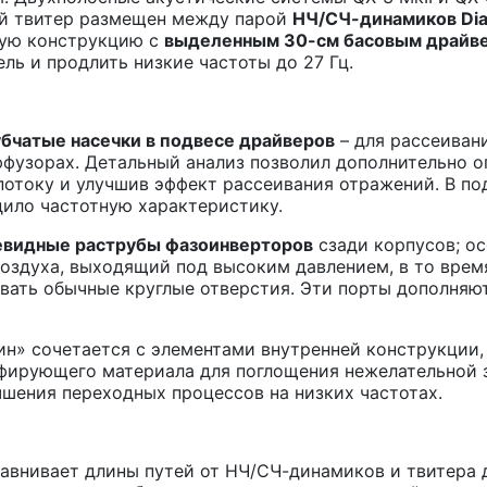
ой твитер размещен между парой
НЧ/СЧ-динамиков Dia
сную конструкцию с
выделенным 30-см басовым драйве
ль и продлить низкие частоты до 27 Гц.
убчатые насечки в подвесе драйверов
– для рассеиван
фузорах. Детальный анализ позволил дополнительно о
потоку и улучшив эффект рассеивания отражений. В по
дило частотную характеристику.
евидные раструбы фазоинверторов
сзади корпусов; ос
воздуха, выходящий под высоким давлением, в то вре
авать обычные круглые отверстия. Эти порты дополня
ин» сочетается с элементами внутренней конструкции
фирующего материала для поглощения нежелательной з
чшения переходных процессов на низких частотах.
равнивает длины путей от НЧ/СЧ-динамиков и твитера 