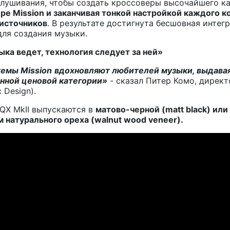
ушивания, чтобы создать кроссоверы высочайшего кач
е Mission и заканчивая тонкой настройкой каждого к
 источников
. В результате достигнута бесшовная интег
для создания музыки.
ыка ведет, технология следует за ней»
стемы
Mission
вдохновляют любителей музыки, выдавая 
нной ценовой категории»
- сказал Питер Комо, дирек
c Design).
 QX MkII выпускаются в
матово-черной (
matt black) ил
 натурального ореха (
walnut wood veneer).