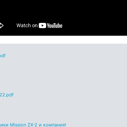
pdf
22.pdf
ки Mission ZX-2 и компания!