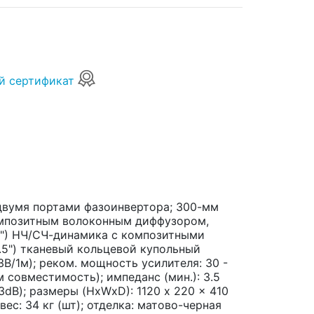
й сертификат
 двумя портами фазоинвертора; 300-мм
омпозитным волоконным диффузором,
,5") НЧ/СЧ-динамика с композитными
.5") тканевый кольцевой купольный
3В/1м); реком. мощность усилителя: 30 -
м совместимость); импеданс (мин.): 3.5
-3dB); размеры (HxWxD): 1120 x 220 x 410
ес: 34 кг (шт); отделка: матово-черная