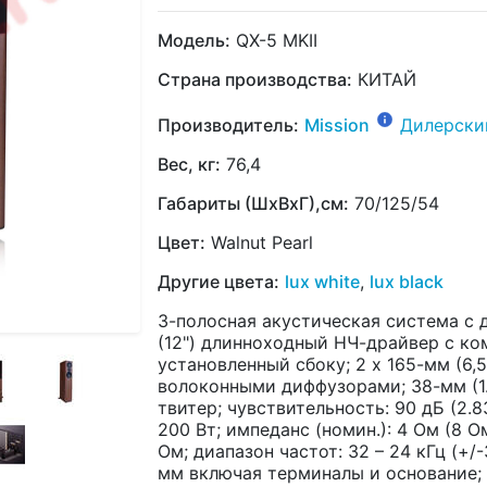
Модель:
QX-5 MKII
Страна производства:
КИТАЙ
Производитель:
Mission
Дилерски
Вес, кг:
76,4
Габариты (ШхВхГ),см:
70/125/54
Цвет:
Walnut Pearl
Другие цвета:
lux white
,
lux black
3-полосная акустическая система с
(12") длинноходный НЧ-драйвер с к
установленный сбоку; 2 х 165-мм (6
волоконными диффузорами; 38-мм (1
твитер; чувствительность: 90 дБ (2.8
200 Вт; импеданс (номин.): 4 Ом (8 О
Ом; диапазон частот: 32 – 24 кГц (+/
мм включая терминалы и основание; в