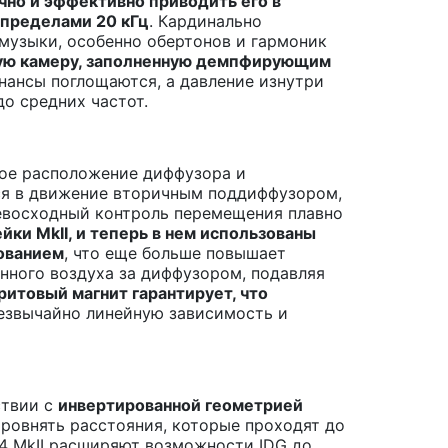
очно и эффективно приводить его в
 пределами 20 кГц
. Кардинально
музыки, особенно обертонов и гармоник
ытую камеру, заполненную демпфирующим
онансы поглощаются, а давление изнутри
до средних частот.
ное расположение диффузора и
ся в движение вторичным поддиффузором,
ревосходный контроль перемещения плавно
ки MkII, и теперь в нем использованы
ованием
, что еще больше повышает
енного воздуха за диффузором, подавляя
товый магнит гарантирует, что
резвычайно линейную зависимость и
ствии с
инвертированной геометрией
ыровнять расстояния, которые проходят до
-4 MkII расширяют возможности IDG до