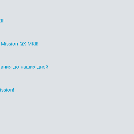
I!
ission QX MKII!
ования до наших дней
ssion!