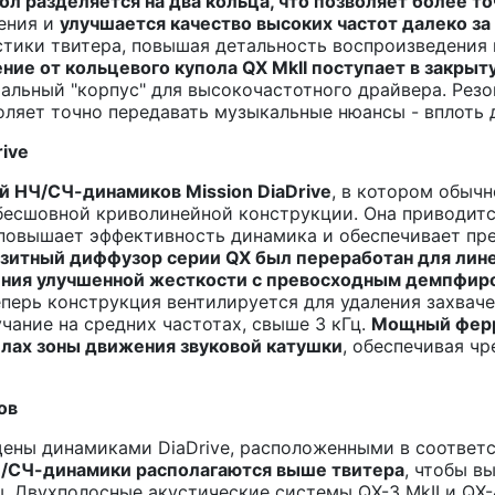
ол разделяется на два
кольца, что позволяет более т
жения и
улучшается качество высоких частот далеко за
тики твитера, повышая детальность воспроизведения 
ение от кольцевого купола QX MkII поступает в закр
иальный "корпус" для высокочастотного драйвера. Рез
оляет точно передавать музыкальные нюансы - вплоть 
rive
й НЧ/СЧ-динамиков Mission DiaDrive
, в котором обыч
бесшовной криволинейной конструкции. Она приводит
 повышает эффективность динамика и обеспечивает п
итный диффузор серии QX был переработан для линей
ения улучшенной жесткости с превосходным демпфир
Теперь конструкция вентилируется для удаления захвач
чание на средних частотах, свыше 3 кГц.
Мощный ферри
елах зоны движения звуковой катушки
, обеспечивая ч
ов
щены динамиками DiaDrive, расположенными в соответ
НЧ/СЧ-динамики располагаются выше твитера
, чтобы в
. Двухполосные акустические системы QX-3 MkII и QX