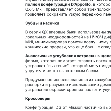
полной конфигурации D'Appolito
, в котор
QX-5 MkII, представляет собой трехполо
позволяет сохранить узкую переднюю пане
Зубцы и насечки
В серии QX впервые были использованы
з
локальных неоднородностей на НЧ/СЧ диф
MkII, минимизировав помехи воздушному 
конические прорези, что еще больше сгла
Аналогичные углубления встроены в щел
форма, которая помогает сгладить поток 
устраняет "пыхтение", который могут изд
упругим и четко выраженным басам.
Продуманное использование этих «зазубр
распорки и разумное использование демп
устранения окраски средних частот и улу
Кроссоверы
Конфигурация IDG от Mission частично вы