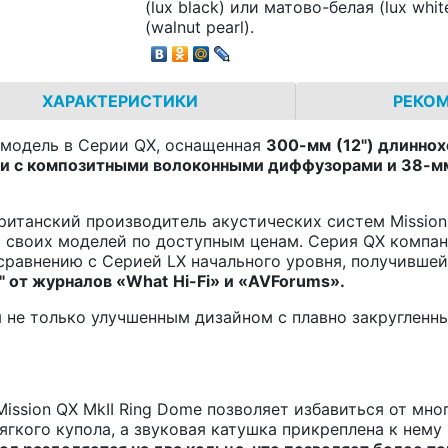
(lux black) или матово-белая (lux whi
(walnut pearl).
ХАРАКТЕРИСТИКИ
РЕКО
я модель в Серии QX, оснащенная
300-мм
(12") длинно
ми с композитными волоконными диффузорами и 38-мм
британский производитель акустических систем Mission
 своих моделей по доступным ценам. Серия QX компани
сравнению с Серией LX начального уровня, получивше
" от журналов «
What
Hi
-
Fi
» и «
AVForums
».
 не только улучшенным дизайном с плавно закругленн
ssion QX MkII Ring Dome позволяет избавиться от мн
ягкого купола, а звуковая катушка прикреплена к нему