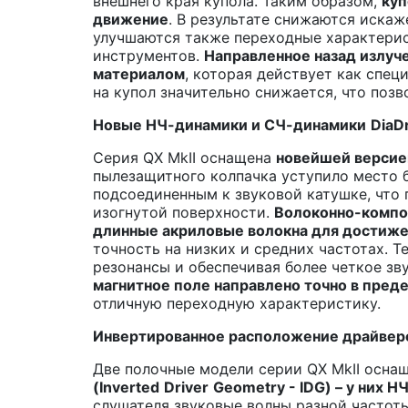
внешнего края купола. Таким образом,
куп
движение
. В результате снижаются иска
улучшаются также переходные характерис
инструментов.
Направленное назад излуч
материалом
, которая действует как спец
на купол значительно снижается, что позв
Новые НЧ-динамики и СЧ-динамики
DiaD
Серия QX MkII оснащена
новейшей версие
пылезащитного колпачка уступило место 
подсоединенным к звуковой катушке, что
изогнутой поверхности.
Волоконно-композ
длинные акриловые волокна для достиж
точность на низких и средних частотах. 
резонансы и обеспечивая более четкое зву
магнитное поле направлено точно в пред
отличную переходную характеристику.
Инвертированное расположение драйвер
Две полочные модели серии QX MkII осна
(
Inverted
Driver
Geometry
- IDG) – у них 
слушателя звуковые волны разной частоты