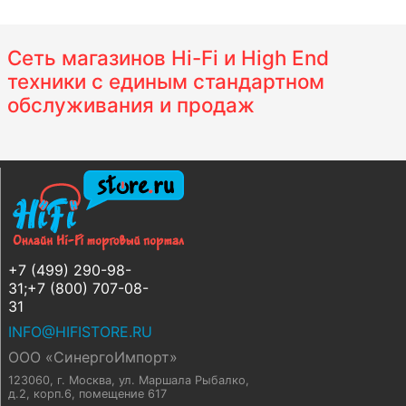
Сеть магазинов Hi-Fi и High End
техники с единым стандартном
обслуживания и продаж
+7 (499) 290-98-
31;+7 (800) 707-08-
31
INFO@HIFISTORE.RU
ООО «СинергоИмпорт»
123060, г. Москва
,
ул. Маршала Рыбалко,
д.2, корп.6, помещение 617