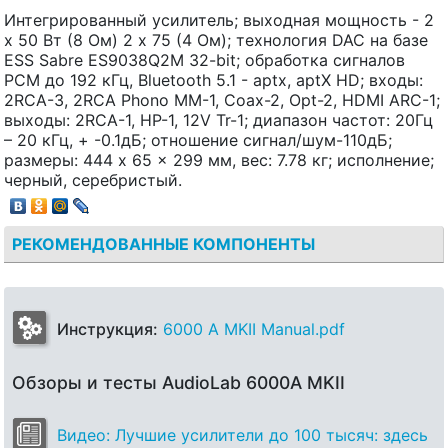
Интегрированный усилитель; выходная мощность - 2
х 50 Вт (8 Ом) 2 х 75 (4 Ом); технология DAC на базе
ESS Sabre ES9038Q2M 32-bit; обработка сигналов
PCM до 192 кГц, Bluetooth 5.1 - aptx, aptX HD; входы:
2RCA-3, 2RCA Phono MM-1, Coax-2, Opt-2, HDMI ARC-1;
выходы: 2RCA-1, HP-1, 12V Tr-1; диапазон частот: 20Гц
– 20 кГц, + -0.1дБ; отношение сигнал/шум-110дБ;
размеры: 444 x 65 x 299 мм, вес: 7.78 кг; исполнение;
черный, серебристый.
РЕКОМЕНДОВАННЫЕ КОМПОНЕНТЫ
Инструкция:
6000 A MKII Manual.pdf
Обзоры и тесты AudioLab 6000A MKII
Видео: Лучшие усилители до 100 тысяч: здесь