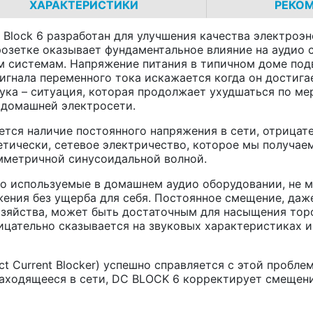
ХАРАКТЕРИСТИКИ
РЕКО
Block 6 разработан для улучшения качества электроэн
озетке оказывает фундаментальное влияние на аудио с
им системам. Напряжение питания в типичном доме по
сигнала переменного тока искажается когда он достиг
вука – ситуация, которая продолжает ухудшаться по ме
 домашней электросети.
тся наличие постоянного напряжения в сети, отрицат
етически, сетевое электричество, которое мы получае
мметричной синусоидальной волной.
о используемые в домашнем аудио оборудовании, не м
ения без ущерба для себя. Постоянное смещение, даже
озяйства, может быть достаточным для насыщения тор
рицательно сказывается на звуковых характеристиках 
ct Current Blocker) успешно справляется с этой пробле
находящееся в сети, DC BLOCK 6 корректирует смещени