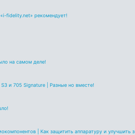
i-fidelity.net» рекомендует!
было на самом деле!
 S3 и 705 Signature | Разные но вместе!
шло!
иокомпонентов | Как защитить аппаратуру и улучшить 