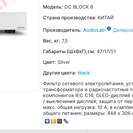
Модель:
DC BLOCK 6
Страна производства:
КИТАЙ
Производитель:
AudioLab
Дилерск
Вес, кг:
7,5
Габариты (ШхВхГ),см:
47/17/51
Цвет:
Silver
Другие цвета:
black
Фильтр сетевого электропитания; уст
трансформатора и радиочастотные п
компонентов IEC C14; OLED-дисплей
/ выключения дисплея; защита от пер
макс. общая нагрузка: 10 А; в комплек
общего питания; размеры: 444 x 306.4 