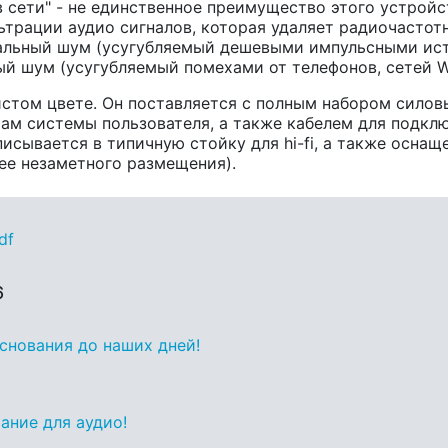
 сети" - не единственное преимущество этого устройс
рации аудио сигналов, которая удаляет радиочастотн
альный шум (усугубляемый дешевыми импульсными ист
й шум (усугубляемый помехами от телефонов, сетей Wi-
истом цвете. Он поставляется с полным набором силов
ам системы пользователя, а также кабелем для подклю
писывается в типичную стойку для hi-fi, а также осна
ее незаметного размещения).
df
6
основания до наших дней!
ание для аудио!