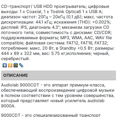
CD-транспорт/ USB HDD проигрыватель; цифровые
выходы: 1 x Coaxial, 1 x Toslink Opticaб 1 x USB A;
диапазон частот: 20Гц – 20кГц (0.1 дБ); макс. частота
дискретизации: 44.1 кГц; искажения (THD): <0.002%;
дисплей: IPS, диагональ 4.3"; механизм загрузки CD
лоточного типа; совместимость с дисками: CD/CDR;
поддерживаемые форматы; MP3, WMA, AAC, WAV file
compatible; файловая система: FAT12, FAT16, FAT32;
потребление: макс. 20 Вт, в Standby <0.5 Вт; размеры:
444 x 89 х 322 мм, вес: 5.75 кг;исполнение; черный,
серебристый.
ОПИСАНИЕ
Audiolab 9000CDT - это аппарат премиум-класса,
обеспечивающий воспроизведение цифровой музыки
в полном соответствии с тем уровнем совершенства,
который представляет новый усилитель audiolab
9000A.
9000CDT - это специализированный транспорт