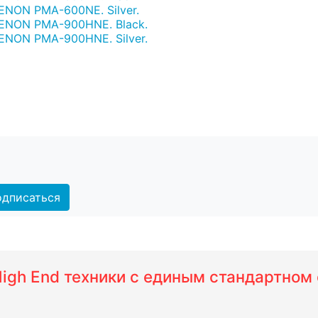
NON PMA-600NE. Silver.
ENON PMA-900HNE. Black.
ENON PMA-900HNE. Silver.
дписаться
 High End техники с единым стандартно