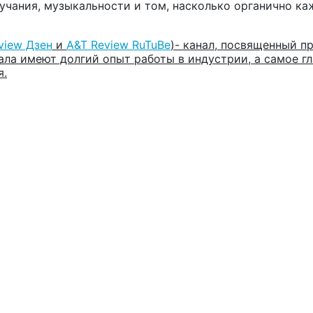
звучания, музыкальности и том, насколько органично к
view Дзен
и
A&T Review RuTuBe
)-
канал, посвященный 
ала имеют долгий опыт работы в индустрии, а самое г
я
.