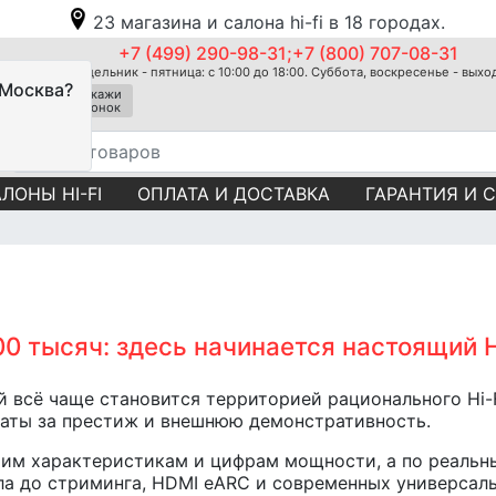
23 магазина и салона hi-fi в 18 городах.
+7 (499) 290-98-31;+7 (800) 707-08-31
Понедельник - пятница: с 10:00 до 18:00. Суббота, воскресенье - вых
 Москва?
Закажи
звонок
ЛОНЫ HI-FI
ОПЛАТА И ДОСТАВКА
ГАРАНТИЯ И 
0 тысяч: здесь начинается настоящий H
й всё чаще становится территорией рационального Hi-F
латы за престиж и внешнюю демонстративность.
ухим характеристикам и цифрам мощности, а по реаль
ла до стриминга, HDMI eARC и современных универсаль