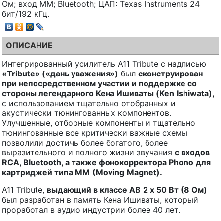
Ом; вход ММ; Bluetooth; ЦАП: Texas Instruments 24
бит/192 кГц.
ОПИСАНИЕ
Интегрированный усилитель A11 Tribute с надписью
«
Tribute
» («дань уважения»)
был
сконструирован
при непосредственном участии и поддержке со
стороны легендарного Кена Ишиваты (
Ken
Ishiwata
),
с использованием тщательно отобранных и
акустически тюнингованных компонентов.
Улучшенные, отборные компоненты и тщательно
тюнингованные все критически важные схемы
позволили достичь более богатого, более
выразительного и полного жизни звучания
с входов
RCA
,
Bluetooth
, а также фонокорректора
Phono
для
картриджей типа
MM
(
Moving
Magnet
).
A11 Tribute,
выдающий в классе
AB
2 х 50 Вт (8 Ом)
был разработан в память Кена Ишиваты, который
проработал в аудио индустрии более 40 лет.