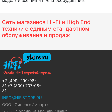
модель и все hi-fi и hi-end оборудование.
Сеть магазинов Hi-Fi и High End
техники с единым стандартном
обслуживания и продаж
+7 (499) 290-98-
31;+7 (800) 707-08-
31
INFO@HIFISTORE.RU
ООО «СинергоИмпорт»
123060, г. Москва
,
ул. Маршала Рыбалко,