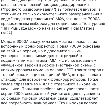
означает, что полный процесс декодирования
("тройного разворачивания") выполняется внутри, в
отличие от только окончательного разворачивания в
виде "средства рендеринга" MQA, что делает 7000A
превосходным выбором для подписчиков Tidal уровня
"HiFi Plus", где можно найти контент Tidal Masters
(MQA).
Модель 6000A заслужила множества похвал за ее
встроенный фонокорректор. Новая 7000A основана
на этой же версии, но с дополнительными
усовершенствованиями для картриджей с
подвижными магнитами (ММ) - с использованием
улучшенной версии высококачественной схемы с
низким уровнем шума на основе JFET транзисторов и
точной эквализации по кривой RIAA, которая задает
стандарт для встроенных фонокорректоров. То же
самое справедливо и для с отдельного выхода на
наушники. Повышая требования к универсальности
серии 7000, специальный усилитель для наушников
со схемой токовой обратной связи удовлетворяет
все потребности аудиофилов. Его широкая полоса