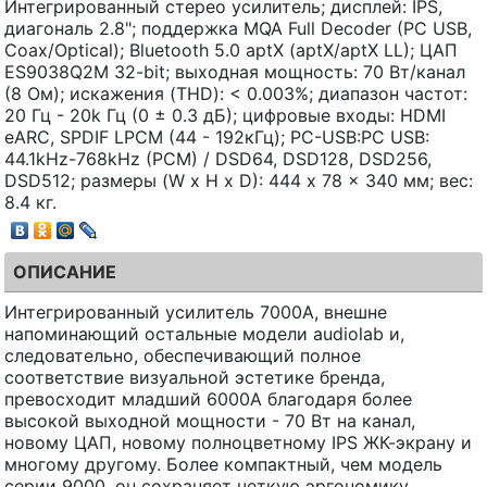
Интегрированный стерео усилитель; дисплей: IPS,
диагональ 2.8"; поддержка MQA Full Decoder (PC USB,
Coax/Optical); Bluetooth 5.0 aptX (aptX/aptX LL); ЦАП
ES9038Q2M 32-bit; выходная мощность: 70 Вт/канал
(8 Ом); искажения (THD): < 0.003%; диапазон частот:
20 Гц - 20k Гц (0 ± 0.3 дБ); цифровые входы: HDMI
eARC, SPDIF LPCM (44 - 192кГц); PC-USB:PC USB:
44.1kHz-768kHz (PCM) / DSD64, DSD128, DSD256,
DSD512; размеры (W x H x D): 444 x 78 x 340 мм; вес:
8.4 кг.
ОПИСАНИЕ
Интегрированный усилитель 7000A, внешне
напоминающий остальные модели audiolab и,
следовательно, обеспечивающий полное
соответствие визуальной эстетике бренда,
превосходит младший 6000A благодаря более
высокой выходной мощности - 70 Вт на канал,
новому ЦАП, новому полноцветному IPS ЖК-экрану и
многому другому. Более компактный, чем модель
серии 9000, он сохраняет четкую эргономику,