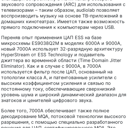
звукового сопровождения (ARC) для использования с
телевизорами – таким образом, audiolab позволяет
воспроизводить музыку на основе ТВ-приложений в
домашних кинотеатрах. Имеется также возможность
прямого подключения к компьютерам через USB.
Переняв опыт применения ЦАП ESS на базе
микросхемы ES9038Q2M в моделях 6000A и 9000A,
новый 7000A использует 32-разрядную архитектуру
HyperStream от ESS Technology и подавитель
джиттера во временной области (Time Domain Jitter
Eliminator). Как и в случае с 9000A, в 7000A
используется фильтр после ЦАП, основанный на
топологии класса А, и патентованные усилители с
высоким коэффициентом усиления и связью по
постоянному току, обеспечивающие сверхнизкий
уровень шума и широкий динамический диапазон для
знатоков и ценителей цифрового звука.
Более того, 7000A обеспечивает также полное
декодирование MQA, потоковой технологии высокого
разрешения, с помощью специально разработанного
решения для ЦАП, сертифицированного MQA. Это