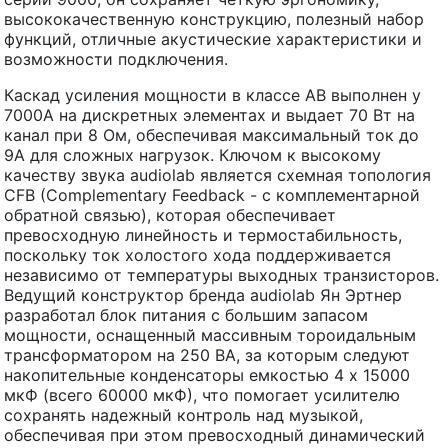
высококачественную конструкцию, полезный набор
функций, отличные акустические характеристики и
возможности подключения.
Каскад усиления мощности в классе AB выполнен у
7000A на дискретных элементах и выдает 70 Вт на
канал при 8 Ом, обеспечивая максимальный ток до
9А для сложных нагрузок. Ключом к высокому
качеству звука audiolab является схемная топология
CFB (Complementary Feedback - с комплементарной
обратной связью), которая обеспечивает
превосходную линейность и термостабильность,
поскольку ток холостого хода поддерживается
независимо от температуры выходных транзисторов.
Ведущий конструктор бренда audiolab Ян Эртнер
разработал блок питания с большим запасом
мощности, оснащенный массивным тороидальным
трансформатором на 250 ВА, за которым следуют
накопительные конденсаторы емкостью 4 x 15000
мкФ (всего 60000 мкФ), что помогает усилителю
сохранять надежный контроль над музыкой,
обеспечивая при этом превосходный динамический