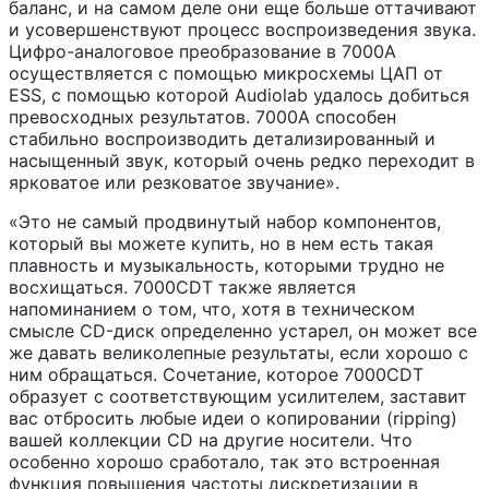
баланс, и на самом деле они еще больше оттачивают
и усовершенствуют процесс воспроизведения звука.
Цифро-аналоговое преобразование в 7000A
осуществляется с помощью микросхемы ЦАП от
ESS, с помощью которой Audiolab удалось добиться
превосходных результатов. 7000A способен
стабильно воспроизводить детализированный и
насыщенный звук, который очень редко переходит в
ярковатое или резковатое звучание».
«Это не самый продвинутый набор компонентов,
который вы можете купить, но в нем есть такая
плавность и музыкальность, которыми трудно не
восхищаться. 7000CDT также является
напоминанием о том, что, хотя в техническом
смысле CD-диск определенно устарел, он может все
же давать великолепные результаты, если хорошо с
ним обращаться. Сочетание, которое 7000CDT
образует с соответствующим усилителем, заставит
вас отбросить любые идеи о копировании (ripping)
вашей коллекции CD на другие носители. Что
особенно хорошо сработало, так это встроенная
функция повышения частоты дискретизации в