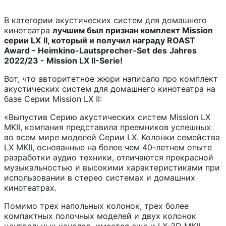
В категории акустических систем для домашнего
кинотеатра
лучшим был признан комплект
Mission
серии
LX
II
, который и получил награду ROAST
Award -
Heimkino
-
Lautsprecher
-
Set
des
Jahres
2022/23 - Mission LX II-Serie!
Вот, что авторитетное жюри написало про комплект
акустических систем для домашнего кинотеатра на
базе Серии Mission LX II:
«Выпустив Серию акустических систем Mission LX
MKII, компания представила преемников успешных
во всем мире моделей Серии LX. Колонки семейства
LX MKII, основанные на более чем 40-летнем опыте
разработки аудио техники, отличаются прекрасной
музыкальностью и высокими характеристиками при
использовании в стерео системах и домашних
кинотеатрах.
Помимо трех напольных колонок, трех более
компактных полочных моделей и двух колонок
центральных каналов, имеется еще и LX-3D MKII,