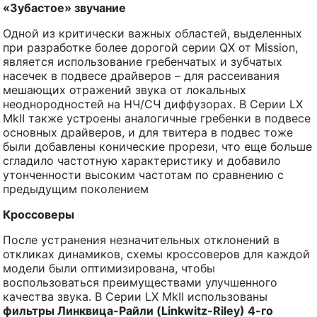
«Зубастое» звучание
Одной из критически важных областей, выделенных
при разработке более дорогой серии QX от Mission,
является использование гребенчатых и зубчатых
насечек в подвесе драйверов – для рассеивания
мешающих отражений звука от локальных
неоднородностей на НЧ/СЧ диффузорах. В Серии LX
MkII также устроены аналогичные гребенки в подвесе
основных драйверов, и для твитера в подвес тоже
были добавлены конические прорези, что еще больше
сгладило частотную характеристику и добавило
утонченности высоким частотам по сравнению с
предыдущим поколением
Кроссоверы
После устранения незначительных отклонений в
откликах динамиков, схемы кроссоверов для каждой
модели были оптимизирована, чтобы
воспользоваться преимуществами улучшенного
качества звука. В Серии LX MkII использованы
фильтры Линквица-Райли (Linkwitz-Riley) 4-го