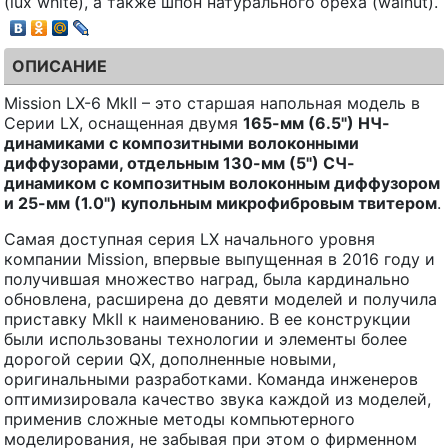
(lux white), а также шпон натурального ореха (walnut).
ОПИСАНИЕ
Mission LX-6 MkII – это старшая напольная модель в
Серии LX, оснащенная двумя
165-мм (6.5") НЧ-
динамиками с композитными волоконными
диффузорами, отдельным 130-мм (5") СЧ-
динамиком с композитным волоконным диффузором
и 25-мм (1.0") купольным микрофибровым твитером
.
Самая доступная серия LX начального уровня
компании Mission, впервые выпущенная в 2016 году и
получившая множество наград, была кардинально
обновлена, расширена до девяти моделей и получила
приставку MkII к наименованию. В ее конструкции
были использованы технологии и элементы более
дорогой серии QX, дополненные новыми,
оригинальными разработками. Команда инженеров
оптимизировала качество звука каждой из моделей,
применив сложные методы компьютерного
моделирования, не забывая при этом о фирменном