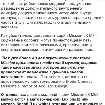
тонкой настройки новых моделей, продуманное
размещение дополнительного внутреннего
демпфирующего волоконного материала внутри
корпуса, позволило снизить уровень окраски средних
частот и улучшить переходную атаку на низких
частотах.
Как убедительно доказывает серия Mission LX MkII,
бюджетные колонки могут по-настоящему петь,
оставаясь при этом разумными, практичными и
непритязательными с точки зрения размещения.
“Вот уже более 40 лет акустические системы
Mission
вдохновляют любителей музыки, выдавая
такое качество звука, которое значительно
превосходит возможное в данной ценовой
категории»
- сказал Питер Комо, директор по
акустическому конструированию (Peter Comeau,
Mission’s Director of Acoustic Design).
Отделка:
все девять моделей серии Mission LX MkII
выпускаются в
матово-черной (Lux
black) или
матово-белой (Lux white)
отделке или же покрытые