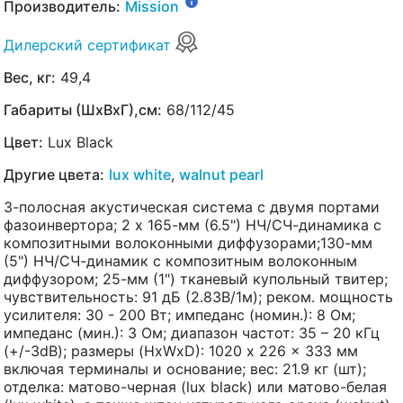
Производитель:
Mission
Дилерский сертификат
Вес, кг:
49,4
Габариты (ШхВхГ),см:
68/112/45
Цвет:
Lux Black
Другие цвета:
lux white
,
walnut pearl
3-полосная акустическая система с двумя портами
фазоинвертора; 2 х 165-мм (6.5") НЧ/СЧ-динамика с
композитными волоконными диффузорами;130-мм
(5") НЧ/СЧ-динамик с композитным волоконным
диффузором; 25-мм (1") тканевый купольный твитер;
чувствительность: 91 дБ (2.83В/1м); реком. мощность
усилителя: 30 - 200 Вт; импеданс (номин.): 8 Ом;
импеданс (мин.): 3 Ом; диапазон частот: 35 – 20 кГц
(+/-3dB); размеры (HxWxD): 1020 x 226 x 333 мм
включая терминалы и основание; вес: 21.9 кг (шт);
отделка: матово-черная (lux black) или матово-белая