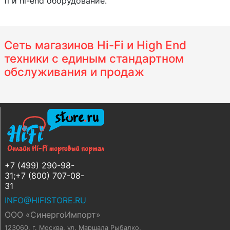
fi и hi-end оборудование.
Сеть магазинов Hi-Fi и High End
техники с единым стандартном
обслуживания и продаж
+7 (499) 290-98-
31;+7 (800) 707-08-
31
INFO@HIFISTORE.RU
ООО «СинергоИмпорт»
123060, г. Москва
,
ул. Маршала Рыбалко,