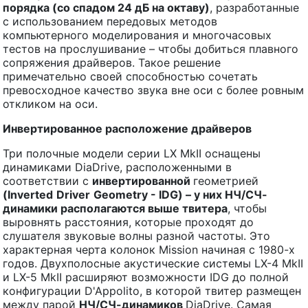
порядка (со спадом 24 дБ на октаву)
, разработанные
с использованием передовых методов
компьютерного моделирования и многочасовых
тестов на прослушивание – чтобы добиться плавного
сопряжения драйверов. Такое решение
примечательно своей способностью сочетать
превосходное качество звука вне оси с более ровным
откликом на оси.
Инвертированное расположение драйверов
Три полочные модели серии LX MkII оснащены
динамиками DiaDrive, расположенными в
соответствии с
инвертированной
геометрией
(
Inverted
Driver
Geometry
- IDG) – у них НЧ/СЧ-
динамики располагаются выше твитера
, чтобы
выровнять расстояния, которые проходят до
слушателя звуковые волны разной частоты. Это
характерная черта колонок Mission начиная с 1980-х
годов. Двухполосные акустические системы LX-4 MkII
и LX-5 MkII расширяют возможности IDG до полной
конфигурации D'Appolito, в которой твитер размещен
между парой
НЧ/СЧ-динамиков
DiaDrive. Самая