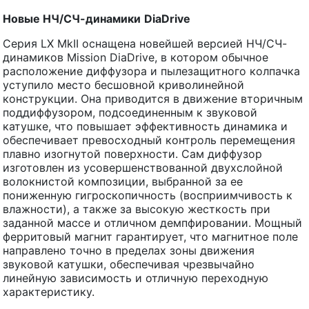
Новые НЧ/СЧ-динамики
DiaDrive
Серия LX MkII оснащена новейшей версией НЧ/СЧ-
динамиков Mission DiaDrive, в котором обычное
расположение диффузора и пылезащитного колпачка
уступило место бесшовной криволинейной
конструкции. Она приводится в движение вторичным
поддиффузором, подсоединенным к звуковой
катушке, что повышает эффективность динамика и
обеспечивает превосходный контроль перемещения
плавно изогнутой поверхности. Сам диффузор
изготовлен из усовершенствованной двухслойной
волокнистой композиции, выбранной за ее
пониженную гигроскопичность (восприимчивость к
влажности), а также за высокую жесткость при
заданной массе и отличном демпфировании. Мощный
ферритовый магнит гарантирует, что магнитное поле
направлено точно в пределах зоны движения
звуковой катушки, обеспечивая чрезвычайно
линейную зависимость и отличную переходную
характеристику.