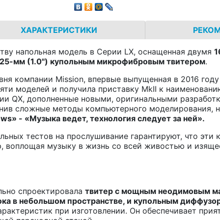
ХАРАКТЕРИСТИКИ
РЕКО
нству напольная модель в Серии LX, оснащенная двумя
1
25-мм (1.0") купольным микрофибровым твитером
.
вня компании Mission, впервые выпущенная в 2016 год
яти моделей и получила приставку MkII к наименовани
рии QX, дополненные новыми, оригинальными разработ
енив сложные методы компьютерного моделирования, н
ows
» - «Музыка ведет, технология следует за ней».
льных тестов на прослушивание гарантируют, что эти 
ю, воплощая музыку в жизнь со всей живостью и изящ
ельно спроектировала
твитер с мощным неодимовым ма
ока в небольшом пространстве, и купольным диффуз
арактеристик при изготовлении. Он обеспечивает при