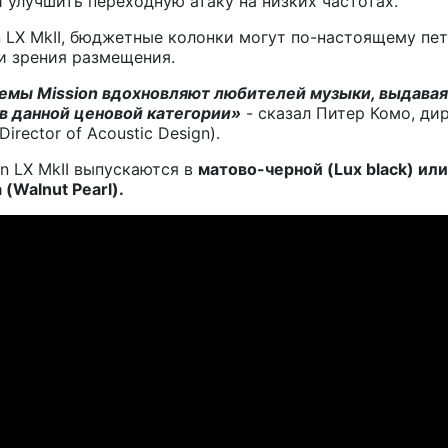
и улучшить переходную атаку на низких частотах.
n LX MkII, бюджетные колонки могут по-настоящему пет
и зрения размещения.
стемы
Mission
вдохновляют любителей музыки, выдавая 
в данной ценовой категории»
- сказал Питер Комо, ди
irector of Acoustic Design).
n LX MkII выпускаются в
матово-черной (Lux
black) ил
(Walnut Pearl).