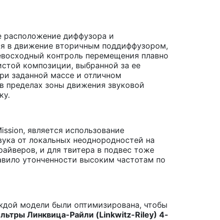
ое расположение диффузора и
ся в движение вторичным поддиффузором,
ревосходный контроль перемещения плавно
истой композиции, выбранной за ее
ри заданной массе и отличном
в пределах зоны движения звуковой
ку.
ssion, является использование
вука от локальных неоднородностей на
айверов, и для твитера в подвес тоже
авило утонченности высоким частотам по
аждой модели были оптимизирована, чтобы
льтры Линквица-Райли (Linkwitz-Riley) 4-