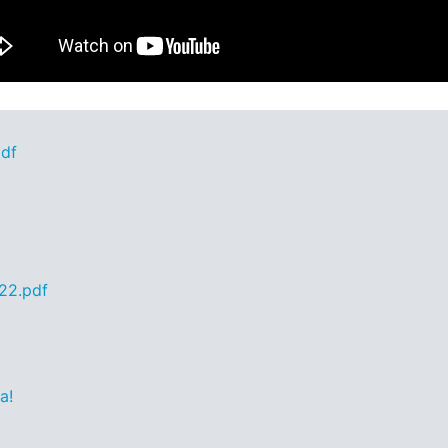
pdf
22.pdf
а!