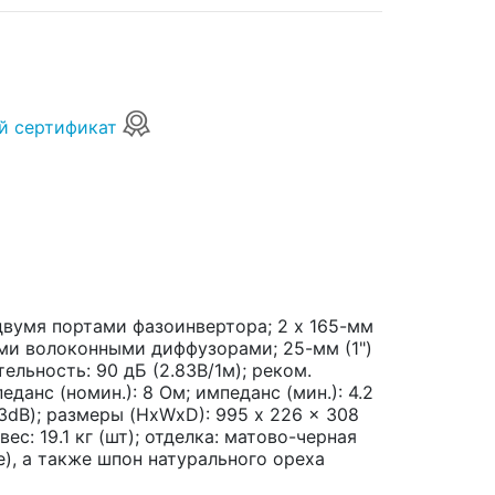
й сертификат
двумя портами фазоинвертора; 2 х 165-мм
ми волоконными диффузорами; 25-мм (1")
ельность: 90 дБ (2.83В/1м); реком.
еданс (номин.): 8 Ом; импеданс (мин.): 4.2
-3dB); размеры (HxWxD): 995 x 226 x 308
с: 19.1 кг (шт); отделка: матово-черная
te), а также шпон натурального ореха