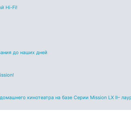
й Hi-Fi!
ования до наших дней
ssion!
омашнего кинотеатра на базе Серии Mission LX II– лау