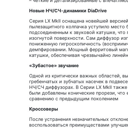
– четкие и детализированные с впечатляю
Новые НЧ/СЧ-динамики
DiaDrive
Серия LX MkII оснащена новейшей версией
пылезащитного колпачка уступило место 
подсоединенным к звуковой катушке, что
изогнутой поверхности. Сам диффузор из
пониженную гигроскопичность (восприимч
демпфировании. Мощный ферритовый магни
катушки, обеспечивая чрезвычайно линей
«Зубастое» звучание
Одной из критически важных областей, вы
гребенчатых и зубчатых насечек в подве
НЧ/СЧ диффузорах. В Серии LX MkII также
были добавлены конические прорези, что
сравнению с предыдущим поколением
Кроссоверы
После устранения незначительных отклон
воспользоваться преимуществами улучшен