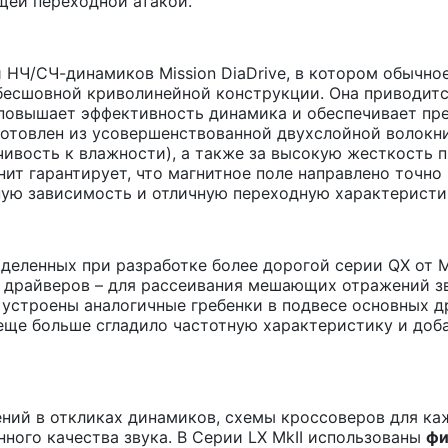
щей переходной атакой.
 НЧ/СЧ-динамиков Mission DiaDrive, в котором обычн
бесшовной криволинейной конструкции. Она приводит
 повышает эффективность динамика и обеспечивает п
готовлен из усовершенствованной двухслойной волокн
ивость к влажности), а также за высокую жесткость п
т гарантирует, что магнитное поле направлено точно 
ную зависимость и отличную переходную характеристи
деленных при разработке более дорогой серии QX от Mi
се драйверов – для рассеивания мешающих отражений з
 устроены аналогичные гребенки в подвесе основных др
 еще больше сгладило частотную характеристику и доб
ений в откликах динамиков, схемы кроссоверов для к
ного качества звука. В Серии LX MkII использованы
фи