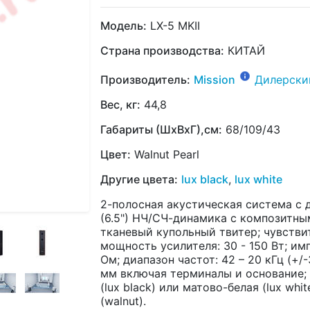
Модель:
LX-5 MKII
Страна производства:
КИТАЙ
Производитель:
Mission
Дилерски
Вес, кг:
44,8
Габариты (ШхВхГ),см:
68/109/43
Цвет:
Walnut Pearl
Другие цвета:
lux black
,
lux white
2-полосная акустическая система с 
(6.5") НЧ/СЧ-динамика с композитны
тканевый купольный твитер; чувствит
мощность усилителя: 30 - 150 Вт; имп
Ом; диапазон частот: 42 – 20 кГц (+/
мм включая терминалы и основание; ве
(lux black) или матово-белая (lux whi
(walnut).