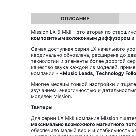
ОПИСАНИЕ
Mission LX-5 MkII – это вторая по старши
композитным волоконным диффузором и 
Самая доступная серия LX начального уро
кардинально обновлена, расширена до дев
технологии и элементы более дорогой се
качество звука каждой из моделей, прим
компании -
«
Music
Leads
,
Technology
Foll
Многие месяцы тонкой настройки и тщате
звучанием, энергичностью и детальность
моделей Mission.
Твитеры
Для серии LX MkII компания Mission тщат
максимально возможного магнитного пот
обеспечило малый вес и и стабильность х