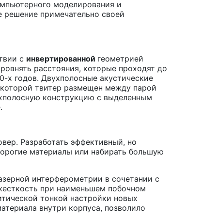
омпьютерного моделирования и
е решение примечательно своей
ствии с
инвертированной
геометрией
ыровнять расстояния, которые проходят до
80-х годов. Двухполосные акустические
 в которой твитер размещен между парой
трехполосную конструкцию с выделенным
.
овер. Разработать эффективный, но
дорогие материалы или набирать большую
азерной интерферометрии в сочетании с
жесткость при наименьшем побочном
итической тонкой настройки новых
атериала внутри корпуса, позволило