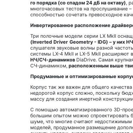
го порядка (со спадом 24 дБ на октаву)
, 
многочасовых тестов на прослушивание –
способностью сочетать превосходное каче
Инвертированное расположение драйвер
Три полочные модели серии LX MkII осна
(
Inverted
Driver
Geometry
- IDG) – у них 
слушателя звуковые волны разной частоты
системы LX-4 MkII и LX-5 MkII расширяют
НЧ/СЧ-динамиков
DiaDrive. Самая крупна
СЧ-динамиком,
расположенным выше тви
Продуманные и оптимизированные корпу
Корпус так же важен для общего качества
недорогой корпус сложно, поскольку бюд
массу для создания инертной конструкции
С помощью автоматизированного 3D-проек
большим опытом можно спроектировать б
шуме, что многие считают недостижимым 
моделей, продуманное размещение дополн