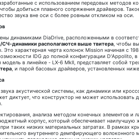
разработанные с использованием передовых методов к
 чтобы добиться плавного сопряжения драйверов. Тако
ство звука вне оси с более ровным откликом на оси.
ов
щены динамиками DiaDrive, расположенными в соответ
НЧ/СЧ-динамики располагаются выше твитера
, чтобы в
. Это характерная черта колонок Mission начиная с 19
 возможности IDG до полной конфигурации D'Appolito,
я модель в линейке - LX-6 MkII, представляет собой 
тера
, и парой басовых драйверов, установленных ниже
са
 звука акустической системы, как динамики или кросс
жет диктует, что конструктор не может использовать 
.
тирования, анализа методом конечных элементов и л
юджетный корпус, который обеспечивает наилучшую 
при таких низких материальных затратах. В рамках кр
ительного внутреннего демпфирующего волоконного м