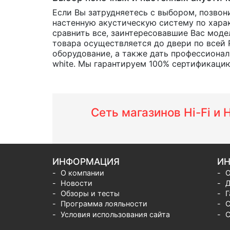
Если Вы затрудняетесь с выбором, позвон
настенную акустическую систему по харак
сравнить все, заинтересовавшие Вас мод
товара осуществляется до двери по всей 
оборудование, а также дать профессионал
white. Мы гарантируем 100% сертификацию 
Сеть магазинов Hi-Fi и
ИНФОРМАЦИЯ
ИН
О компании
О
Новости
Д
Обзоры и тесты
Г
Программа лояльности
С
Условия использования сайта
С