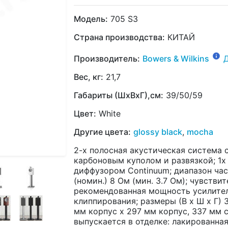
Модель:
705 S3
Страна производства:
КИТАЙ
Производитель:
Bowers & Wilkins
Вес, кг:
21,7
Габариты (ШхВхГ),см:
39/50/59
Цвет:
White
Другие цвета:
glossy black
,
mocha
2-х полосная акустическая система с
карбоновым куполом и развязкой; 1x 
диффузором Continuum; диапазон част
(номин.) 8 Ом (мин. 3.7 Ом); чувствит
рекомендованная мощность усилителя 
клиппирования; размеры (В х Ш х Г) 
мм корпус х 297 мм корпус, 337 мм с 
выпускается в отделке: лакированная 