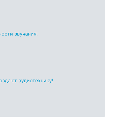
ности звучания!
создают аудиотехнику!