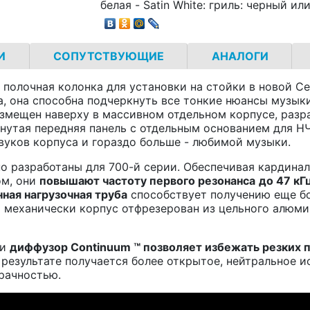
белая - Satin White: гриль: черный ил
И
СОПУТСТВУЮЩИЕ
АНАЛОГИ
 полочная колонка для установки на стойки в новой Се
, она способна подчеркнуть все тонкие нюансы музыки
змещен наверху в массивном отдельном корпусе, разр
гнутая передняя панель с отдельным основанием для 
вуков корпуса и гораздо больше - любимой музыки.
о разработаны для 700-й серии. Обеспечивая кардинал
ом, они
повышают частоту первого резонанса
до 47 кГ
ная нагрузочная труба
способствует получению еще бо
 механически корпус отфрезерован из цельного алюми
ии
диффузор
Continuum
™ позволяет избежать резких 
результате получается более открытое, нейтральное и
рачностью.