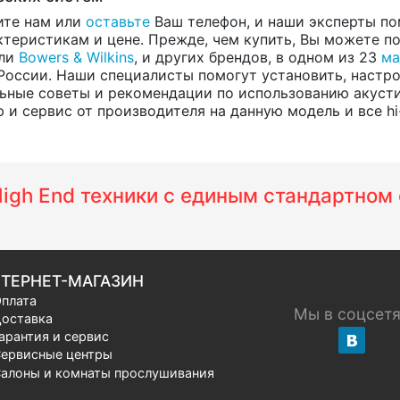
ите нам или
оставьте
Ваш телефон, и наши эксперты по
теристикам и цене. Прежде, чем купить, Вы можете по
ели
Bowers & Wilkins
, и других брендов, в одном из 23
ма
России. Наши специалисты помогут установить, настро
ьные советы и рекомендации по использованию акусти
и сервис от производителя на данную модель и все hi-
 High End техники с единым стандартно
ТЕРНЕТ-МАГАЗИН
плата
Мы в соцсет
оставка
арантия и сервис
ервисные центры
алоны и комнаты прослушивания