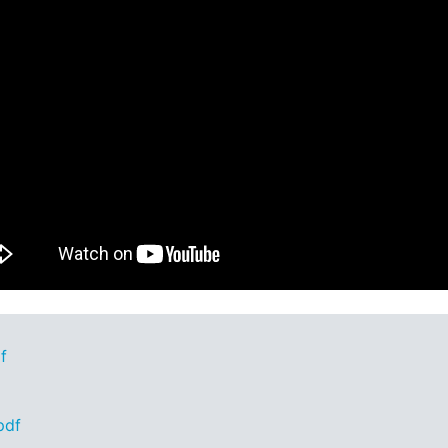
f
pdf