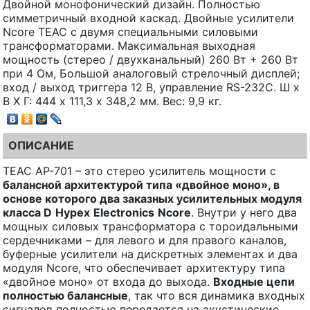
Двойной монофонический дизайн. Полностью
симметричный входной каскад. Двойные усилители
Ncore TEAC с двумя специальными силовыми
трансформаторами. Максимальная выходная
мощность (стерео / двухканальный) 260 Вт + 260 Вт
при 4 Ом, Большой аналоговый стрелочный дисплей;
вход / выход триггера 12 В, управление RS-232C. Ш х
В Х Г: 444 х 111,3 х 348,2 мм. Вес: 9,9 кг.
ОПИСАНИЕ
TEAC AP-701 – это стерео усилитель мощности с
балансной архитектурой типа «двойное моно», в
основе которого два заказных усилительных модуля
класса
D
Hypex
Electronics
Ncore
. Внутри у него два
мощных силовых трансформатора с тороидальными
сердечниками – для левого и для правого каналов,
буферные усилители на дискретных элементах и два
модуля Ncore, что обеспечивает архитектуру типа
«двойное моно» от входа до выхода.
Входные цепи
полностью балансные
, так что вся динамика входных
сигналов полностью передается на акустические