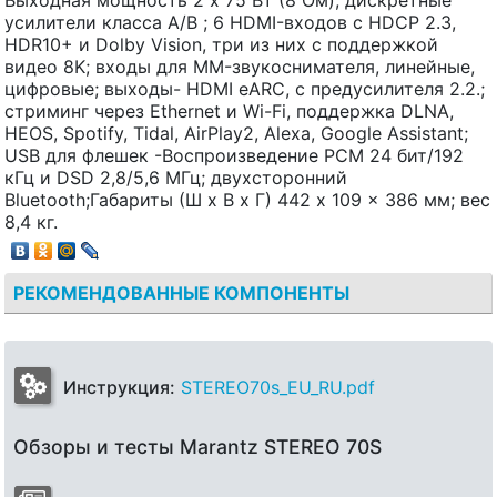
усилители класса A/B ; 6 HDMI-входов с HDCP 2.3,
HDR10+ и Dolby Vision, три из них с поддержкой
видео 8K; входы для MM-звукоснимателя, линейные,
цифровые; выходы- HDMI eARC, с предусилителя 2.2.;
стриминг через Ethernet и Wi-Fi, поддержка DLNA,
HEOS, Spotify, Tidal, AirPlay2, Alexa, Google Assistant;
USB для флешек -Воспроизведение PCM 24 бит/192
кГц и DSD 2,8/5,6 МГц; двухсторонний
Bluetooth;Габариты (Ш х В х Г) 442 x 109 x 386 мм; вес
8,4 кг.
РЕКОМЕНДОВАННЫЕ КОМПОНЕНТЫ
Инструкция:
STEREO70s_EU_RU.pdf
Обзоры и тесты Marantz STEREO 70S