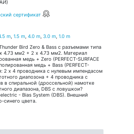
АЙ)
ский сертификат
4.5 m
,
1.5 m
,
4.0 m
,
3.0 m
,
1.0 m
hunder Bird Zero & Bass с разъемами типа
 x 4.73 мм2 + 2 x 4.73 мм2. Материал
рованная медь + Zero (PERFECT-SURFACE
полированная медь + Bass (PERFECT-
: 2 х 4 проводника с нулевым импендасом
тотного диапозона + 4 проводника с
в в спиральной (дроссельной) намотке
тного диапазона, DBS с ловушкои?
ectric - Bias System (DBS). Внешний
о-синего цвета.