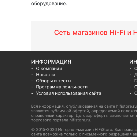
оборудование.
Сеть магазинов Hi-Fi и
ИНФОРМАЦИЯ
ИН
О компании
О
Новости
Д
Обзоры и тесты
Г
Программа лояльности
С
Условия использования сайта
С
Вся информация, опубликованная на сайте hifistore.r
являются публичной офертой, определяемой положен
справочный характер. Договор оферты заключается т
торгового портала hifistore.ru.
© 2015-2026 Интернет-магазин HiFiStore. Все прав
сайта возможна только с письменного разрешения ав