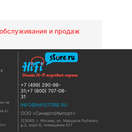
м обслуживания и продаж
ях
+7 (499) 290-98-
31;+7 (800) 707-08-
31
ии не
INFO@HIFISTORE.RU
i-Fi
ООО «СинергоИмпорт»
123060, г. Москва
,
ул. Маршала Рыбалко,
ого
д.2, корп.6, помещение 617