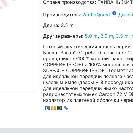
Страна производства:
ТАЙВАНЬ (КИТ
Производитель:
AudioQuest
Дилер
Длина:
2.5 m
Другие размеры:
5.0 m
,
2.0 m
,
3.5 m
,
Готовый акустический кабель серии T
Банан "Banan" (Серебро), сечение - 2
проводников -100% монолитная поли
COPPER+ (PSC+) и 100% монолитная 
SURFACE COPPER+ (PSC+). Геометрия
для идеальной передачи полного час
нулевым импендасом + 8 проводнико
для идеальной передачи низко часто
радиочастотныхпомех Carbon 72 V Diel
изолятор из плетеной оболочки черн