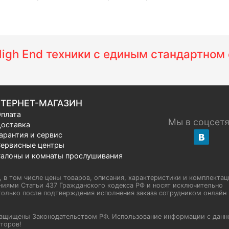
 High End техники с единым стандартно
ТЕРНЕТ-МАГАЗИН
плата
Мы в соцсет
оставка
арантия и сервис
ервисные центры
алоны и комнаты прослушивания
u, в том числе цены товаров, описания, характеристики и комплектац
иями Статьи 437 Гражданского кодекса РФ и носят исключительно
олько после подтверждения исполнения заказа сотрудником онлайн H
а защищены Законодательством РФ. Использование информации с данн
торов!