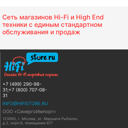
Сеть магазинов Hi-Fi и High End
техники с единым стандартном
обслуживания и продаж
+7 (499) 290-98-
31;+7 (800) 707-08-
31
INFO@HIFISTORE.RU
ООО «СинергоИмпорт»
123060, г. Москва
,
ул. Маршала Рыбалко,
д.2, корп.6, помещение 617