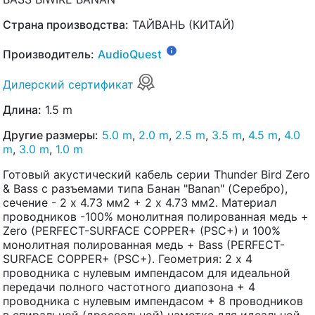
Страна производства:
ТАЙВАНЬ (КИТАЙ)
Производитель:
AudioQuest
Дилерский сертификат
Длина:
1.5 m
Другие размеры:
5.0 m
,
2.0 m
,
2.5 m
,
3.5 m
,
4.5 m
,
4.0
m
,
3.0 m
,
1.0 m
Готовый акустический кабель серии Thunder Bird Zero
& Bass с разъемами типа Банан "Banan" (Серебро),
сечение - 2 x 4.73 мм2 + 2 x 4.73 мм2. Материал
проводников -100% монолитная полированная медь +
Zero (PERFECT-SURFACE COPPER+ (PSC+) и 100%
монолитная полированная медь + Bass (PERFECT-
SURFACE COPPER+ (PSC+). Геометрия: 2 х 4
проводника с нулевым импендасом для идеальной
передачи полного частотного диапозона + 4
проводника с нулевым импендасом + 8 проводников
в спиральной (дроссельной) намотке для идеальной