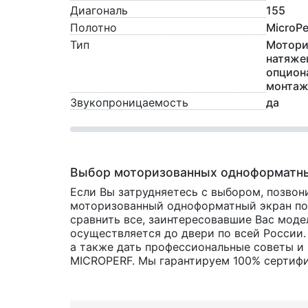
Диагональ
155
Полотно
MicroPer
Тип
Мотори
натяже
опцион
монтаж
Звукопроницаемость
да
Выбор моторизованных одноформатны
Если Вы затрудняетесь с выбором, позвон
моторизованный одноформатный экран по х
сравнить все, заинтересовавшие Вас мод
осуществляется до двери по всей России.
а также дать профессиональные советы и 
MICROPERF. Мы гарантируем 100% сертифик