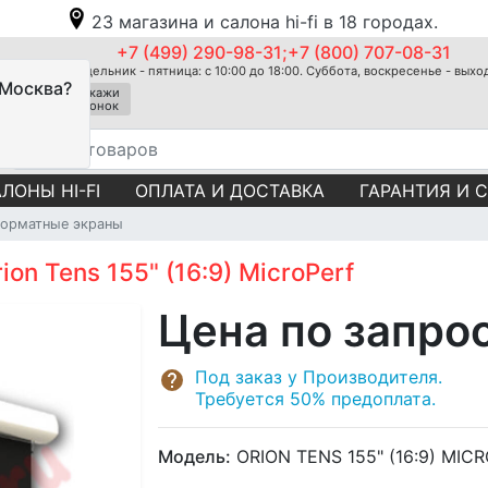
23 магазина и салона hi-fi в 18 городах.
+7 (499) 290-98-31;+7 (800) 707-08-31
Понедельник - пятница: с 10:00 до 18:00. Суббота, воскресенье - вых
 Москва?
Закажи
звонок
ЛОНЫ HI-FI
ОПЛАТА И ДОСТАВКА
ГАРАНТИЯ И 
орматные экраны
on Tens 155" (16:9) MicroPerf
Цена по запро
Под заказ у Производителя.
Требуется 50% предоплата.
Модель:
ORION TENS 155" (16:9) MIC