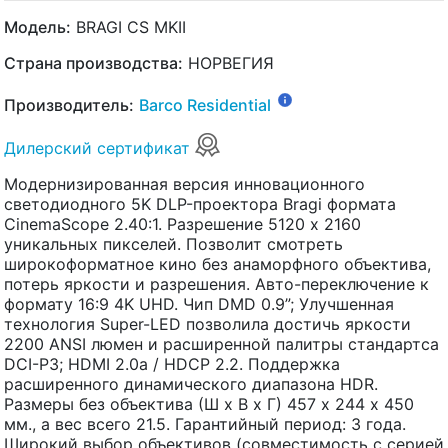
Модель:
BRAGI CS MKII
Страна производства:
НОРВЕГИЯ
Производитель:
Barco Residential
Дилерский сертификат
Модернизированная версия инновационного
светодиодного 5K DLP-проектора Bragi формата
CinemaScope 2.40:1. Разрешение 5120 x 2160
уникальных пикселей. Позволит смотреть
широкоформатное кино без анаморфного объектива,
потерь яркости и разрешения. Авто-переключение к
формату 16:9 4K UHD. Чип DMD 0.9”; Улучшенная
технология Super-LED позволила достичь яркости
2200 ANSI люмен и расширенной палитры стандартса
DCI-P3; HDMI 2.0a / HDCP 2.2. Поддержка
расширенного динамического диапазона HDR.
Размеры без объектива (Ш х В х Г) 457 x 244 х 450
мм., а вес всего 21.5. Гарантийный период: 3 года.
Широкий выбор объективов (совместимость с серией