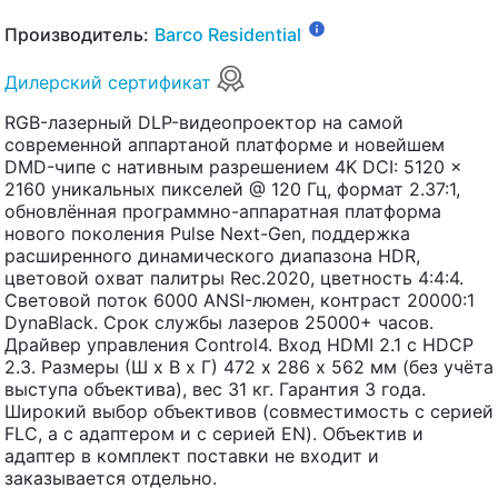
Производитель:
Barco Residential
Дилерский сертификат
RGB-лазерный DLP-видеопроектор на самой
современной аппартаной платформе и новейшем
DMD-чипе с нативным разрешением 4K DCI: 5120 x
2160 уникальных пикселей @ 120 Гц, формат 2.37:1,
обновлённая программно-аппаратная платформа
нового поколения Pulse Next-Gen, поддержка
расширенного динамического диапазона HDR,
цветовой охват палитры Rec.2020, цветность 4:4:4.
Cветовой поток 6000 ANSI-люмен, контраст 20000:1
DynaBlack. Срок службы лазеров 25000+ часов.
Драйвер управления Control4. Вход HDMI 2.1 с HDCP
2.3. Размеры (Ш х В х Г) 472 x 286 х 562 мм (без учёта
выступа объектива), вес 31 кг. Гарантия 3 года.
Широкий выбор объективов (совместимость с серией
FLC, а с адаптером и с серией EN). Объектив и
адаптер в комплект поставки не входит и
заказывается отдельно.